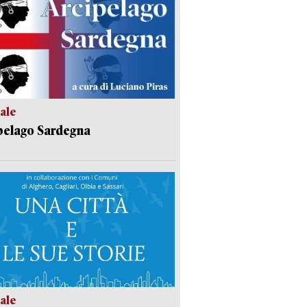
ale
pelago Sardegna
ale