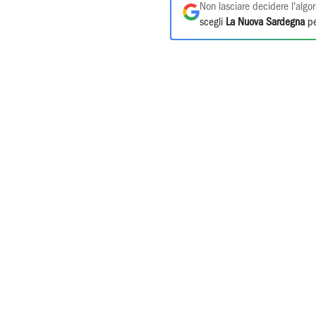
Non lasciare decidere l'algor
scegli
La Nuova Sardegna
pe