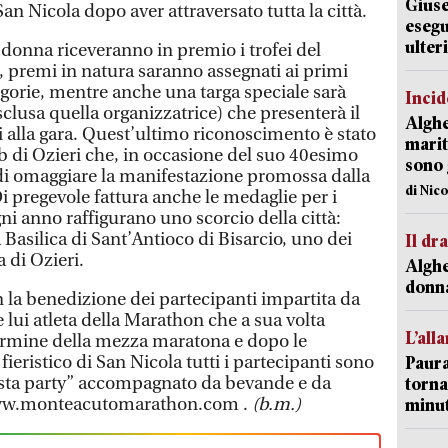
Giuse
 San Nicola dopo aver attraversato tutta la città.
esegu
ulter
 donna riceveranno in premio i trofei del
premi in natura saranno assegnati ai primi
ategorie, mentre anche una targa speciale sarà
Incid
sclusa quella organizzatrice) che presenterà il
Alghe
i alla gara. Quest’ultimo riconoscimento è stato
marit
 di Ozieri che, in occasione del suo 40esimo
sono 
di omaggiare la manifestazione promossa dalla
di Nic
pregevole fattura anche le medaglie per i
i anno raffigurano uno scorcio della città:
 Basilica di Sant’Antioco di Bisarcio, uno dei
Il d
 di Ozieri.
Alghe
donna
on la benedizione dei partecipanti impartita da
lui atleta della Marathon che a sua volta
L’all
 termine della mezza maratona e dopo le
ieristico di San Nicola tutti i partecipanti sono
Paura
pasta party” accompagnato da bevande e da
torna
o www.monteacutomarathon.com .
(b.m.)
minut