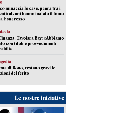
go
oco minaccia le case, paura tra i
enti: alcuni hanno inalato il fumo
a è successo
hiesta
Finanza, Tavolara Bay: «Abbiamo
to con titoli e provvedimenti
cabili»
agedia
a di Bono, restano gravi le
zioni del ferito
Le nostre iniziative