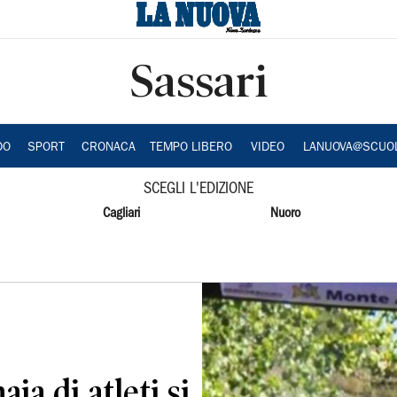
Sassari
DO
SPORT
CRONACA
TEMPO LIBERO
VIDEO
LANUOVA@SCUO
SCEGLI L'EDIZIONE
Cagliari
Nuoro
a di atleti si