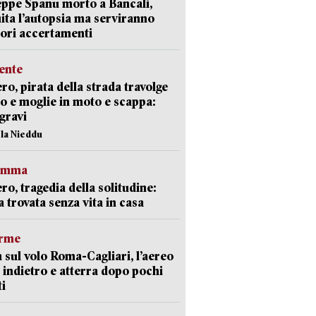
ppe Spanu morto a Bancali,
ita l’autopsia ma serviranno
iori accertamenti
ente
ro, pirata della strada travolge
o e moglie in moto e scappa:
gravi
ola Nieddu
ramma
ro, tragedia della solitudine:
 trovata senza vita in casa
arme
 sul volo Roma-Cagliari, l’aereo
 indietro e atterra dopo pochi
i