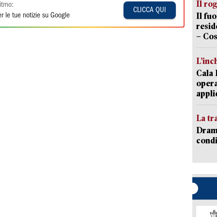
Il ro
itmo:
CLICCA QUI
Il fu
r le tue notizie su Google
resid
– Cos
L’inc
Cala 
opera
appli
La tr
Dramm
condi