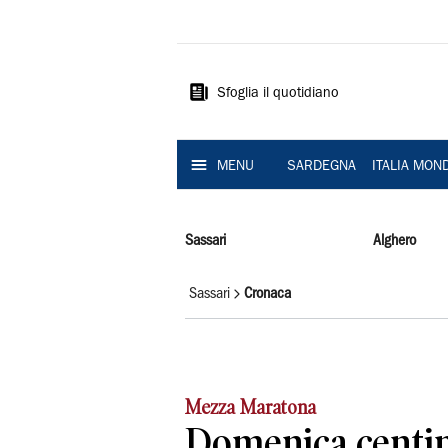
La
Nuova
Sardegna
Sfoglia il quotidiano
MENU
SARDEGNA
ITALIA MON
Sassari
Alghero
Sassari
Cronaca
Mezza Maratona
Domenica centinai