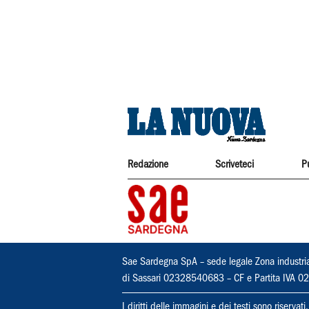
Redazione
Scriveteci
P
Sae Sardegna SpA – sede legale Zona industri
di Sassari 02328540683 – CF e Partita IVA
I diritti delle immagini e dei testi sono riserva