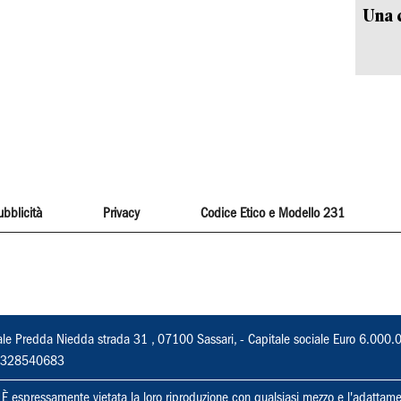
Una c
ubblicità
Privacy
Codice Etico e Modello 231
ale Predda Niedda strada 31 , 07100 Sassari, - Capitale sociale Euro 6.000.
 02328540683
ti. È espressamente vietata la loro riproduzione con qualsiasi mezzo e l'adattame