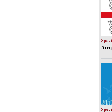
Speci
Arci
Speci