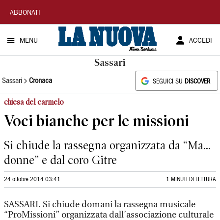
La
ABBONATI
Nuova
MENU
ACCEDI
Sardegna
Sassari
Sassari
Cronaca
SEGUICI SU
DISCOVER
chiesa del carmelo
Voci bianche per le missioni
Si chiude la rassegna organizzata da “Ma...
donne” e dal coro Gitre
24 ottobre 2014 03:41
1 MINUTI DI LETTURA
SASSARI. Si chiude domani la rassegna musicale
“ProMissioni” organizzata dall’associazione culturale