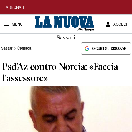
La
ABBONATI
Nuova
MENU
ACCEDI
Sardegna
Sassari
Sassari
Cronaca
SEGUICI SU
DISCOVER
Psd’Az contro Norcia: «Faccia
l’assessore»