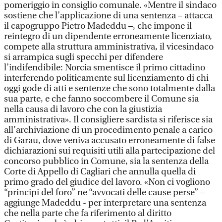
pomeriggio in consiglio comunale. «Mentre il sindaco
sostiene che l’applicazione di una sentenza – attacca
il capogruppo Pietro Madeddu –, che impone il
reintegro di un dipendente erroneamente licenziato,
compete alla struttura amministrativa, il vicesindaco
si arrampica sugli specchi per difendere
l’indifendibile: Norcia smentisce il primo cittadino
interferendo politicamente sul licenziamento di chi
oggi gode di atti e sentenze che sono totalmente dalla
sua parte, e che fanno soccombere il Comune sia
nella causa di lavoro che con la giustizia
amministrativa». Il consigliere sardista si riferisce sia
all’archiviazione di un procedimento penale a carico
di Garau, dove veniva accusato erroneamente di false
dichiarazioni sui requisiti utili alla partecipazione del
concorso pubblico in Comune, sia la sentenza della
Corte di Appello di Cagliari che annulla quella di
primo grado del giudice del lavoro. «Non ci vogliono
“principi del foro” ne “avvocati delle cause perse” –
aggiunge Madeddu - per interpretare una sentenza
che nella parte che fa riferimento al diritto