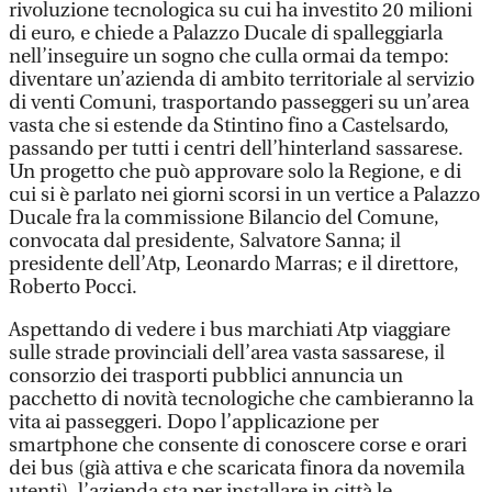
rivoluzione tecnologica su cui ha investito 20 milioni
di euro, e chiede a Palazzo Ducale di spalleggiarla
nell’inseguire un sogno che culla ormai da tempo:
diventare un’azienda di ambito territoriale al servizio
di venti Comuni, trasportando passeggeri su un’area
vasta che si estende da Stintino fino a Castelsardo,
passando per tutti i centri dell’hinterland sassarese.
Un progetto che può approvare solo la Regione, e di
cui si è parlato nei giorni scorsi in un vertice a Palazzo
Ducale fra la commissione Bilancio del Comune,
convocata dal presidente, Salvatore Sanna; il
presidente dell’Atp, Leonardo Marras; e il direttore,
Roberto Pocci.
Aspettando di vedere i bus marchiati Atp viaggiare
sulle strade provinciali dell’area vasta sassarese, il
consorzio dei trasporti pubblici annuncia un
pacchetto di novità tecnologiche che cambieranno la
vita ai passeggeri. Dopo l’applicazione per
smartphone che consente di conoscere corse e orari
dei bus (già attiva e che scaricata finora da novemila
utenti), l’azienda sta per installare in città le