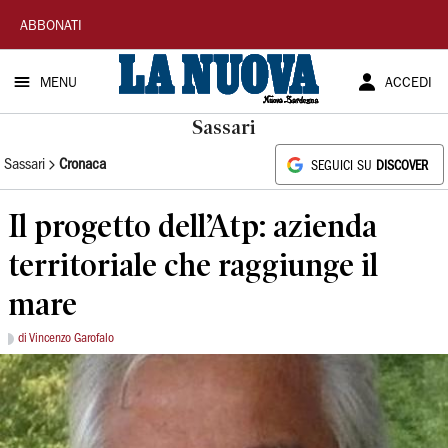
La
ABBONATI
Nuova
MENU
ACCEDI
Sardegna
Sassari
Sassari
Cronaca
SEGUICI SU
DISCOVER
Il progetto dell’Atp: azienda
territoriale che raggiunge il
mare
di Vincenzo Garofalo