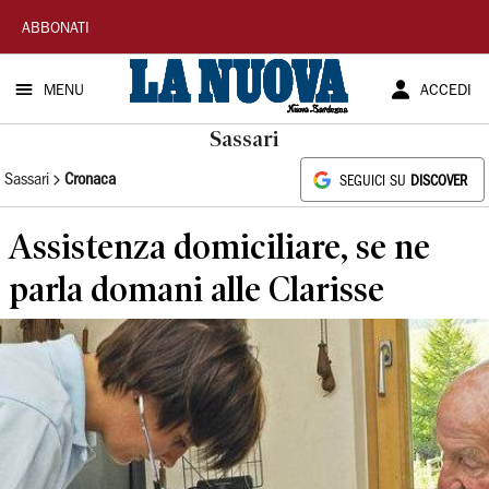
La
ABBONATI
Nuova
MENU
ACCEDI
Sardegna
Sassari
Sassari
Cronaca
SEGUICI SU
DISCOVER
Assistenza domiciliare, se ne
parla domani alle Clarisse