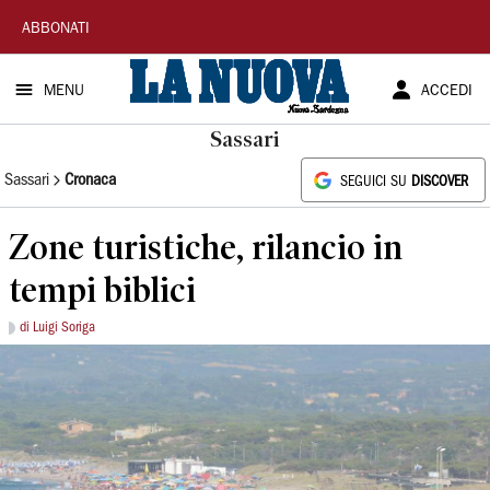
La
ABBONATI
Nuova
MENU
ACCEDI
Sardegna
Sassari
Sassari
Cronaca
SEGUICI SU
DISCOVER
Zone turistiche, rilancio in
tempi biblici
di Luigi Soriga