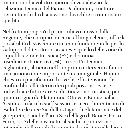
un’ora non ha voluto saperne di visualizzare la
relazione tecnica del Piano. Da domani, priettore
permettendo, la discussione dovrebbe ricominciare
spedita.
Nel frattempo però il primo rilievo mosso dalla
Regione, che compare in cima al lungo elenco, offre la
possibilità di sviscerare un tema fondamentale per lo
sviluppo del territorio sassarese: quello delle zone di
riqualificazione turistica (F2) e dei nuovi
insediamenti ricettivi (F4). In verità i tecnici
cagliaritani, almeno nel loro primo intervento, fanno
una annotazione importante ma marginale. Hanno
chiesto ai pianificatori di rivedere l’estensione dei
confini blu, all’interno dei quali possono essere
individuate future aree a destinazione turistica, per
quanto riguarda Platamona-Ottava e Baratz-Villa
Assunta. Infatti lo staff sassarese si era dimenticato di
escludere le aree Sic dello stagno di Platamona e del
ginepreto, e anche l’area Sic del lago di Baratz-Porto
Ferro, cioè delle oasi naturalistiche a protezione
integrale, dalle quali il cemento dovrà stare alla larga.