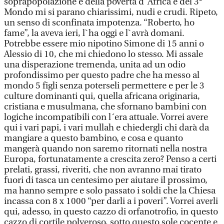
soprapopolazione e della povertà d`Africa e del 3°
Mondo mi si parano chiarissimi, nudi e crudi. Ripeto,
un senso di sconfinata impotenza. “Roberto, ho
fame”, la aveva ieri, l`ha oggi e l`avrà domani.
Potrebbe essere mio nipotino Simone di 15 anni o
Alessio di 10, che mi chiedono lo stesso. Mi assale
una disperazione tremenda, unita ad un odio
profondissimo per questo padre che ha messo al
mondo 5 figli senza poterseli permettere e per le 3
culture dominanti qui, quella africana originaria,
cristiana e musulmana, che sfornano bambini con
logiche incompatibili con l´era attuale. Vorrei avere
qui i vari papi, i vari mullah e chiedergli chi darà da
mangiare a questo bambino, e cosa e quanto
mangerà quando non saremo ritornati nella nostra
Europa, fortunatamente a crescita zero? Penso a certi
prelati, grassi, riveriti, che non avranno mai tirato
fuori di tasca un centesimo per aiutare il prossimo,
ma hanno sempre e solo passato i soldi che la Chiesa
incassa con 8 x 1000 “per darli a i poveri”. Vorrei averli
qui, adesso, in questo cazzo di orfanotrofio, in questo
cazzo di cortile polveroso, sotto questo sole cocente e