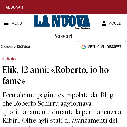
La
ABBONATI
Nuova
MENU
ACCEDI
Sardegna
Sassari
Sassari
Cronaca
SEGUICI SU
DISCOVER
il diario
Elik, 12 anni: «Roberto, io ho
fame»
Ecco alcune pagine estrapolate dal Blog
che Roberto Schirru aggiornava
quotidianamente durante la permanenza a
Kibiri. Oltre agli stati di avanzamenti del