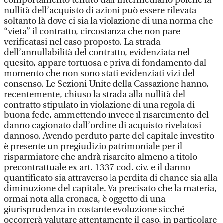
comportamento tenuto dall’intermediario poichè la
nullità dell’acquisto di azioni può essere rilevata
soltanto là dove ci sia la violazione di una norma che
“vieta” il contratto, circostanza che non pare
verificatasi nel caso proposto. La strada
dell’annullabilità del contratto, evidenziata nel
quesito, appare tortuosa e priva di fondamento dal
momento che non sono stati evidenziati vizi del
consenso. Le Sezioni Unite della Cassazione hanno,
recentemente, chiuso la strada alla nullità del
contratto stipulato in violazione di una regola di
buona fede, ammettendo invece il risarcimento del
danno cagionato dall’ordine di acquisto rivelatosi
dannoso. Avendo perduto parte del capitale investito
è presente un pregiudizio patrimoniale per il
risparmiatore che andrà risarcito almeno a titolo
precontrattuale ex art. 1337 cod. civ. e il danno
quantificato sia attraverso la perdita di chance sia alla
diminuzione del capitale. Va precisato che la materia,
ormai nota alla cronaca, è oggetto di una
giurisprudenza in costante evoluzione sicché
occorrerà valutare attentamente il caso, in particolare