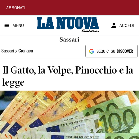
La
ABBONATI
Nuova
MENU
ACCEDI
Sardegna
Sassari
Sassari
Cronaca
SEGUICI SU
DISCOVER
Il Gatto, la Volpe, Pinocchio e la
legge