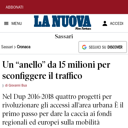
La
ABBONATI
Nuova
MENU
ACCEDI
Sardegna
Sassari
Sassari
Cronaca
SEGUICI SU
DISCOVER
Un “anello” da 15 milioni per
sconfiggere il traffico
di Giovanni Bua
Nel Dup 2016-2018 quattro progetti per
rivoluzionare gli accessi all’area urbana È il
primo passo per dare la caccia ai fondi
regionali ed europei sulla mobilità