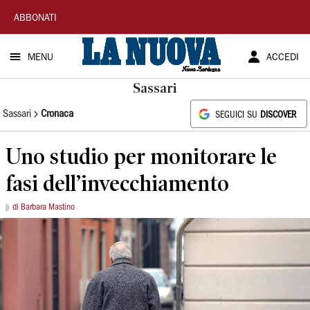
La
ABBONATI
Nuova
MENU
ACCEDI
Sardegna
Sassari
Sassari
Cronaca
SEGUICI SU
DISCOVER
Uno studio per monitorare le
fasi dell’invecchiamento
di Barbara Mastino