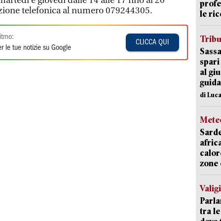
artedì e giovedì dalle 14 alle 17 fino al 20
profe
azione telefonica al numero 079244305.
le ric
itmo:
Trib
CLICCA QUI
r le tue notizie su Google
Sassa
spari
al giu
guida
di Luca
Mete
Sarde
afric
calor
zone 
Valig
Parla
tra l