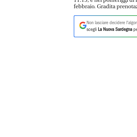
11.15, e nei pomeriggi di m
febbraio. Gradita prenot
Non lasciare decidere l'algor
scegli
La Nuova Sardegna
pe