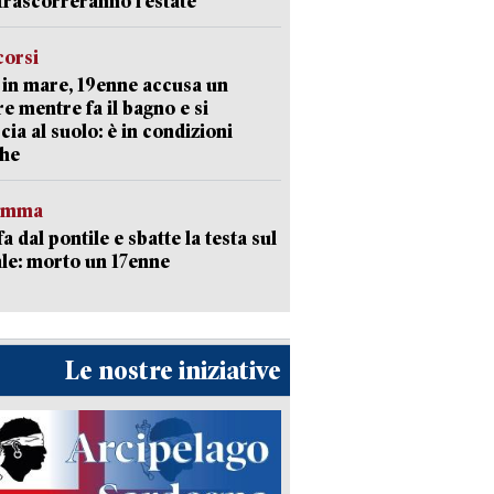
trascorreranno l’estate
corsi
in mare, 19enne accusa un
e mentre fa il bagno e si
cia al suolo: è in condizioni
che
ramma
fa dal pontile e sbatte la testa sul
le: morto un 17enne
Le nostre iniziative