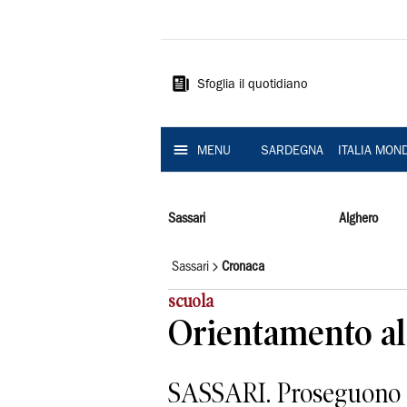
La
Nuova
Sardegna
Sfoglia il quotidiano
MENU
SARDEGNA
ITALIA MON
Sassari
Alghero
Sassari
Cronaca
scuola
Orientamento al 
SASSARI. Proseguono le