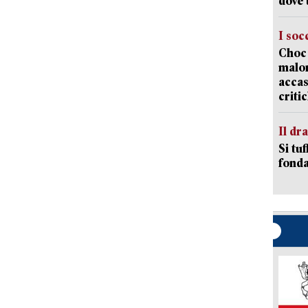
dove 
I soc
Choc 
malor
accas
criti
Il d
Si tuf
fonda