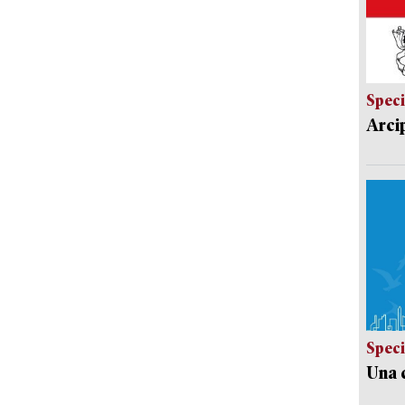
Speci
Arci
Speci
Una c