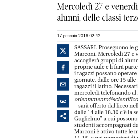
Mercoledì 27 e venerdì 
alunni, delle classi terze
17 gennaio 2016 02:42
SASSARI. Proseguono le gi
Marconi. Mercoledì 27 e ve
accoglierà gruppi di alunni
proprie aule e li farà par
i ragazzi possano operare 
giornate, dalle ore 15 alle
ragazzi il latino. Necessar
mercoledì telefonando al
orientamento@scientifi
– sarà offerto dal liceo nel
dalle 14 alle 18.30 c’è la
Guglielmo” a cui possono 
studenti accompagnati dal
Marconi è attivo tutte le m