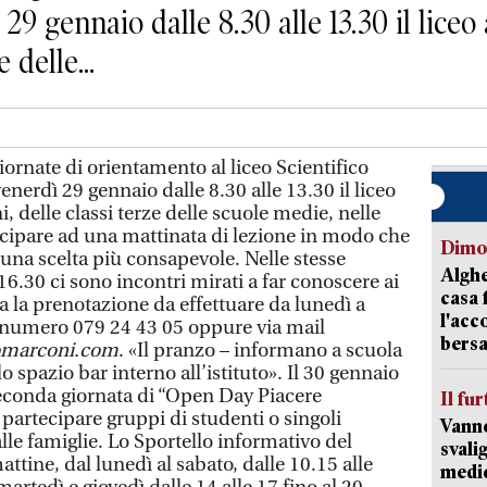
29 gennaio dalle 8.30 alle 13.30 il liceo
 delle...
ornate di orientamento al liceo Scientifico
nerdì 29 gennaio dalle 8.30 alle 13.30 il liceo
, delle classi terze delle scuole medie, nelle
tecipare ad una mattinata di lezione in modo che
Dimo
una scelta più consapevole. Nelle stesse
Alghe
 16.30 ci sono incontri mirati a far conoscere ai
casa 
ia la prenotazione da effettuare da lunedì a
l'acc
 numero 079 24 43 05 oppure via mail
bersa
comarconi.com
. «Il pranzo – informano a scuola
lo spazio bar interno all’istituto». Il 30 gennaio
 seconda giornata di “Open Day Piacere
Il fur
partecipare gruppi di studenti o singoli
Vanno
le famiglie. Lo Sportello informativo del
svali
attine, dal lunedì al sabato, dalle 10.15 alle
medic