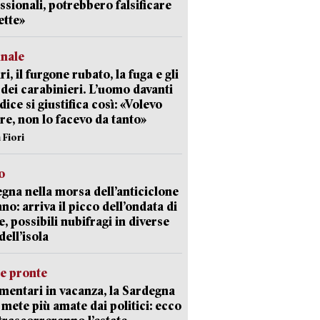
ssionali, potrebbero falsificare
ette»
unale
ri, il furgone rubato, la fuga e gli
 dei carabinieri. L’uomo davanti
dice si giustifica così: «Volevo
re, non lo facevo da tanto»
 Fiori
o
gna nella morsa dell’anticiclone
ano: arriva il picco dell’ondata di
e, possibili nubifragi in diverse
dell’isola
ie pronte
mentari in vacanza, la Sardegna
e mete più amate dai politici: ecco