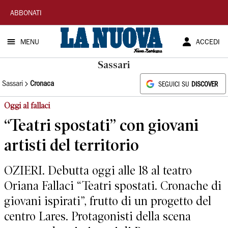
La
ABBONATI
Nuova
MENU
ACCEDI
Sardegna
Sassari
Sassari
Cronaca
SEGUICI SU
DISCOVER
Oggi al fallaci
“Teatri spostati” con giovani
artisti del territorio
OZIERI. Debutta oggi alle 18 al teatro
Oriana Fallaci “Teatri spostati. Cronache di
giovani ispirati”, frutto di un progetto del
centro Lares. Protagonisti della scena