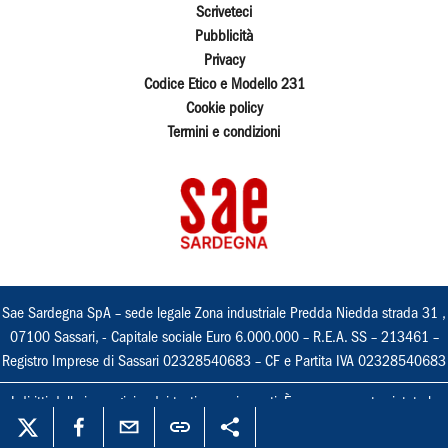
Scriveteci
Pubblicità
Privacy
Codice Etico e Modello 231
Cookie policy
Termini e condizioni
Sae Sardegna SpA – sede legale Zona industriale Predda Niedda strada 31 ,
07100 Sassari, - Capitale sociale Euro 6.000.000 – R.E.A. SS – 213461 –
Registro Imprese di Sassari 02328540683 – CF e Partita IVA 02328540683
I diritti delle immagini e dei testi sono riservati. È espressamente vietata la
loro riproduzione con qualsiasi mezzo e l'adattamento totale o parziale.