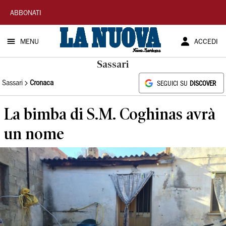
La
ABBONATI
Nuova
MENU
ACCEDI
Sardegna
Sassari
Sassari
Cronaca
SEGUICI SU
DISCOVER
La bimba di S.M. Coghinas avrà
un nome