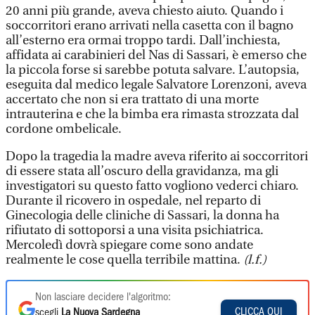
20 anni più grande, aveva chiesto aiuto. Quando i
soccorritori erano arrivati nella casetta con il bagno
all’esterno era ormai troppo tardi. Dall’inchiesta,
affidata ai carabinieri del Nas di Sassari, è emerso che
la piccola forse si sarebbe potuta salvare. L’autopsia,
eseguita dal medico legale Salvatore Lorenzoni, aveva
accertato che non si era trattato di una morte
intrauterina e che la bimba era rimasta strozzata dal
cordone ombelicale.
Dopo la tragedia la madre aveva riferito ai soccorritori
di essere stata all’oscuro della gravidanza, ma gli
investigatori su questo fatto vogliono vederci chiaro.
Durante il ricovero in ospedale, nel reparto di
Ginecologia delle cliniche di Sassari, la donna ha
rifiutato di sottoporsi a una visita psichiatrica.
Mercoledì dovrà spiegare come sono andate
realmente le cose quella terribile mattina.
(l.f.)
Non lasciare decidere l'algoritmo:
CLICCA QUI
scegli
La Nuova Sardegna