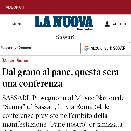
La
ABBONATI
Nuova
MENU
ACCEDI
Sardegna
Sassari
Sassari
Cronaca
SEGUICI SU
DISCOVER
Museo Sanna
Dal grano al pane, questa sera
una conferenza
SASSARI. Proseguono al Museo Nazionale
“Sanna” di Sassari, in via Roma 64, le
conferenze previste nell’ambito della
manifestazione “Pane nostro” organizzata