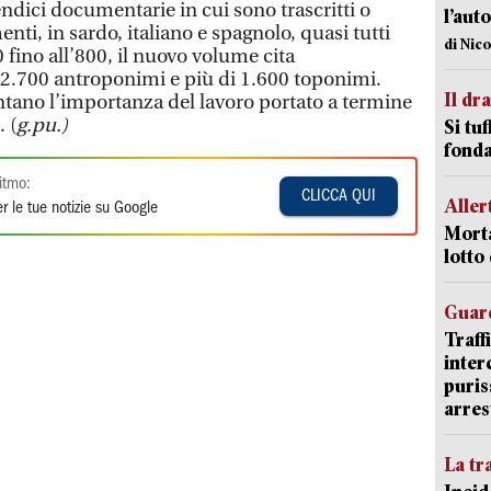
ndici documentarie in cui sono trascritti o
l’aut
nti, in sardo, italiano e spagnolo, quasi tutti
di Nic
0 fino all’800, il nuovo volume cita
2.700 antroponimi e più di 1.600 toponimi.
Il d
no l’importanza del lavoro portato a termine
 (
g.pu.)
Si tuf
fonda
itmo:
CLICCA QUI
Aller
r le tue notizie su Google
Morta
lotto
Guard
Traff
inter
puris
arres
La tr