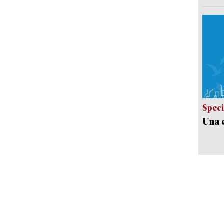
Speci
Una c