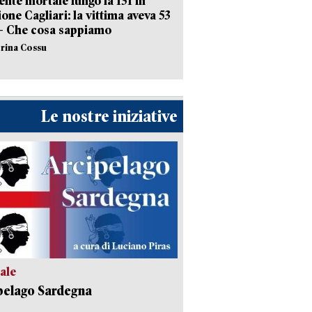
ente mortale lungo la 131 in
ione Cagliari: la vittima aveva 53
– Che cosa sappiamo
erina Cossu
Le nostre iniziative
ale
pelago Sardegna