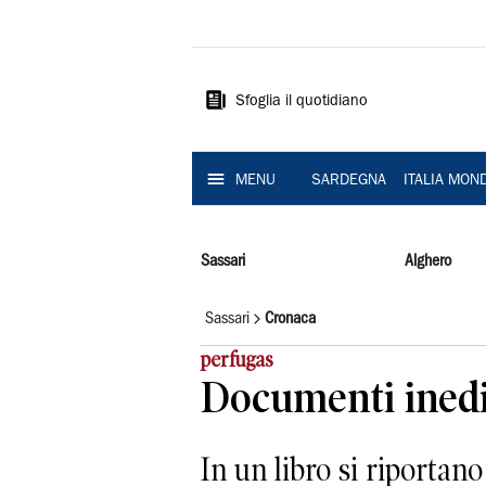
La
Nuova
Sardegna
Sfoglia il quotidiano
MENU
SARDEGNA
ITALIA MON
Sassari
Alghero
Sassari
Cronaca
perfugas
Documenti inedi
In un libro si riportan