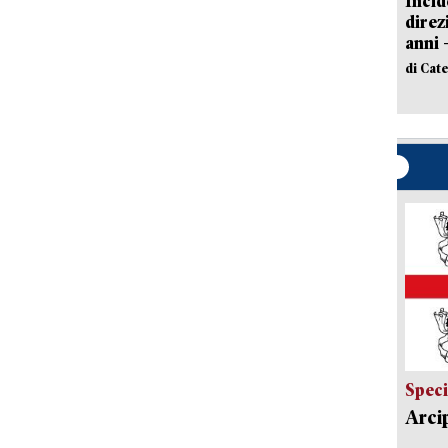
Incid
direz
anni 
di Cat
Speci
Arci