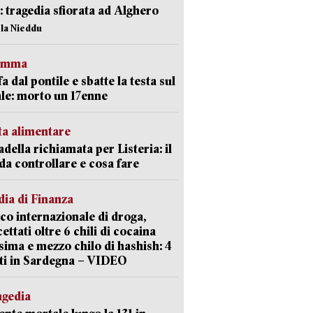
o: tragedia sfiorata ad Alghero
ola Nieddu
ramma
fa dal pontile e sbatte la testa sul
le: morto un 17enne
ta alimentare
della richiamata per Listeria: il
 da controllare e cosa fare
ia di Finanza
ico internazionale di droga,
cettati oltre 6 chili di cocaina
sima e mezzo chilo di hashish: 4
ti in Sardegna – VIDEO
agedia