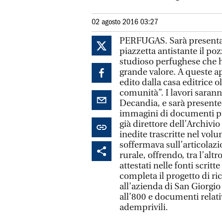
02 agosto 2016 03:27
PERFUGAS. Sarà presentato
piazzetta antistante il po
studioso perfughese che h
grande valore. A queste a
edito dalla casa editrice o
comunità”. I lavori sarann
Decandia, e sarà presente
immagini di documenti pu
già direttore dell’Archivio 
inedite trascritte nel vol
soffermava sull’articolazi
rurale, offrendo, tra l’altr
attestati nelle fonti scrit
completa il progetto di ri
all’azienda di San Giorgio
all’800 e documenti relativ
ademprivili.