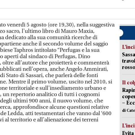
 venerdì 5 agosto (ore 19,30), nella suggestiva
zzo sacro, l’ultimo libro di Mauro Maxia,
a dedicato alla sua comunità ricerche di
ppartiene anche il secondo volume del saggio
L’inc
lbiese Taphros intitolato “Perfugas e la sua
Sassa
o aperti dal sindaco di Perfugas, Dino
travo
, oltre all’autore che proietterà e commenterà
rosso
bblicati nell’opera, anche Angelo Ammirati,
di Stato di Sassari, che parlerà delle fonti
ume. Mentre il primo volume, uscito nel 2010, si
Il co
one territoriale e sull’insediamento urbano e
Rapin
o, un repertorio analitico di tutti i cognomi
coper
te degli ultimi 900 anni, il nuovo volume, che
– Ecc
cerca, approfondisce alcune questioni relative
di Cat
 de Ledda, atti testamentari che vanno dal ‘600
i al territorio e all’alienazione dei terreni
L’inc
Evita