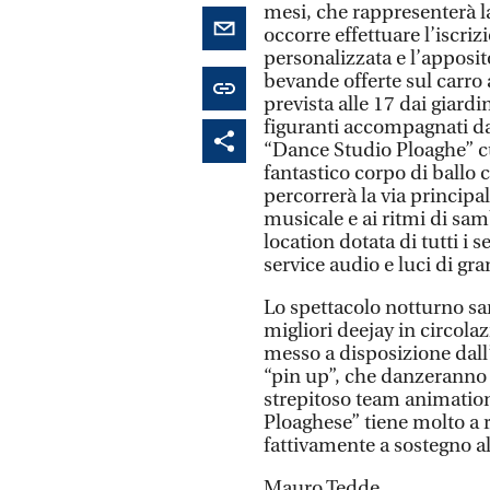
mesi, che rappresenterà la
occorre effettuare l’iscriz
personalizzata e l’apposit
bevande offerte sul carro a
prevista alle 17 dai giardi
figuranti accompagnati da
“Dance Studio Ploaghe” c
fantastico corpo di ballo 
percorrerà la via princip
musicale e ai ritmi di sam
location dotata di tutti i 
service audio e luci di gra
Lo spettacolo notturno sar
migliori deejay in circol
messo a disposizione dall
“pin up”, che danzeranno 
strepitoso team animation 
Ploaghese” tiene molto a 
fattivamente a sostegno a
Mauro Tedde