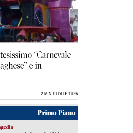
ttesissimo “Carnevale
oaghese” e in
2 MINUTI DI LETTURA
Primo Piano
agedia