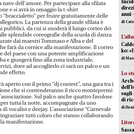
Incid
 nave dell’amore. Per partecipare alla sfilata
direz
ione e si avrà in omaggio la t-shirt
anni 
o “braccialetto” per fruire gratuitamente delle
llegorico. La partenza della grande sfilata è
di Cat
ni pubblici, da cui si snoderà il lungo corteo dei
lle splendide coreografie della scuola di danza
L’all
urate dai maestri Tommaso e Alba e del
Caldo
che farà da cornice alla manifestazione. Il corteo
ko: «
ale del paese con una potente amplificazione
di Mas
ba e giungerà fino alla zona industriale,
servizi, dove ad accoglierlo ci sarà un palco e un
nde effetto.
Lo st
Arche
à aperto con il primo “dj contest”, una gara tra i
dell’
azione che si contenderanno il ricco montepremi
sugli
’associazione. Sul palco anche quattro favolose
di ri
per tutta la notte, accompagnate da uno
di Ile
di vocalist e deejay. L’associazione “Carnevale
ringraziare tutti coloro che stanno collaborando
lla manifestazione.
Litora
Sassa