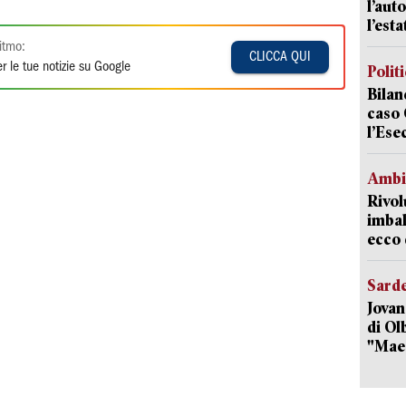
l’auto
l’est
itmo:
CLICCA QUI
r le tue notizie su Google
Polit
Bilan
caso 
l’Ese
Ambi
Rivol
imbal
ecco 
Sard
Jovan
di Olb
"Mae