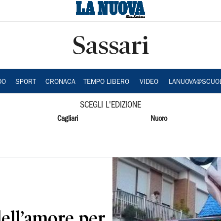
Sassari
DO
SPORT
CRONACA
TEMPO LIBERO
VIDEO
LANUOVA@SCUO
SCEGLI L'EDIZIONE
Cagliari
Nuoro
dell’amore per