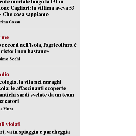
ente mortale lungo la 131 in
ione Cagliari: la vittima aveva 53
– Che cosa sappiamo
erina Cossu
arme
 record nell’isola, l’agricoltura è
I ristori non bastano»
simo Sechi
udio
ologia, la vita nei nuraghi
isola: le affascinanti scoperte
 antichi sardi svelate da un team
cercatori
nia Mura
li violati
ri, va in spiaggia e parcheggia