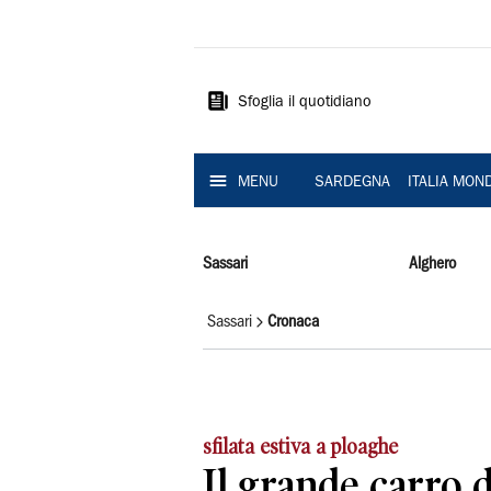
La
Nuova
Sardegna
Sfoglia il quotidiano
MENU
SARDEGNA
ITALIA MON
Sassari
Alghero
Sassari
Cronaca
sfilata estiva a ploaghe
Il grande carro 