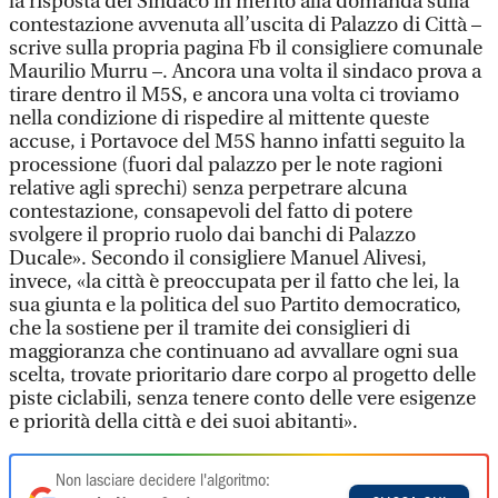
la risposta del Sindaco in merito alla domanda sulla
contestazione avvenuta all’uscita di Palazzo di Città –
scrive sulla propria pagina Fb il consigliere comunale
Maurilio Murru –. Ancora una volta il sindaco prova a
tirare dentro il M5S, e ancora una volta ci troviamo
nella condizione di rispedire al mittente queste
accuse, i Portavoce del M5S hanno infatti seguito la
processione (fuori dal palazzo per le note ragioni
relative agli sprechi) senza perpetrare alcuna
contestazione, consapevoli del fatto di potere
svolgere il proprio ruolo dai banchi di Palazzo
Ducale». Secondo il consigliere Manuel Alivesi,
invece, «la città è preoccupata per il fatto che lei, la
sua giunta e la politica del suo Partito democratico,
che la sostiene per il tramite dei consiglieri di
maggioranza che continuano ad avvallare ogni sua
scelta, trovate prioritario dare corpo al progetto delle
piste ciclabili, senza tenere conto delle vere esigenze
e priorità della città e dei suoi abitanti».
Non lasciare decidere l'algoritmo: