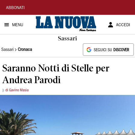
La
ABBONATI
Nuova
MENU
ACCEDI
Sardegna
Sassari
Sassari
Cronaca
SEGUICI SU
DISCOVER
Saranno Notti di Stelle per
Andrea Parodi
di Gavino Masia