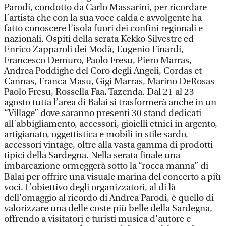
Parodi, condotto da Carlo Massarini, per ricordare
l’artista che con la sua voce calda e avvolgente ha
fatto conoscere l’isola fuori dei confini regionali e
nazionali. Ospiti della serata Kekko Silvestre ed
Enrico Zapparoli dei Modà, Eugenio Finardi,
Francesco Demuro, Paolo Fresu, Piero Marras,
Andrea Poddighe del Coro degli Angeli, Cordas et
Cannas, Franca Masu, Gigi Marras, Marino DeRosas
Paolo Fresu, Rossella Faa, Tazenda. Dal 21 al 23
agosto tutta l’area di Balai si trasformerà anche in un
“Village” dove saranno presenti 30 stand dedicati
all’abbigliamento, accessori, gioielli etnici in argento,
artigianato, oggettistica e mobili in stile sardo,
accessori vintage, oltre alla vasta gamma di prodotti
tipici della Sardegna. Nella serata finale una
imbarcazione ormeggerà sotto la “rocca manna” di
Balai per offrire una visuale marina del concerto a più
voci. L’obiettivo degli organizzatori, al di là
dell’omaggio al ricordo di Andrea Parodi, è quello di
valorizzare una delle coste più belle della Sardegna,
offrendo a visitatori e turisti musica d’autore e