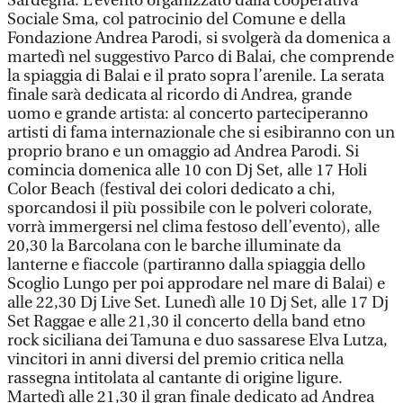
Sardegna. L’evento organizzato dalla cooperativa
Sociale Sma, col patrocinio del Comune e della
Fondazione Andrea Parodi, si svolgerà da domenica a
martedì nel suggestivo Parco di Balai, che comprende
la spiaggia di Balai e il prato sopra l’arenile. La serata
finale sarà dedicata al ricordo di Andrea, grande
uomo e grande artista: al concerto parteciperanno
artisti di fama internazionale che si esibiranno con un
proprio brano e un omaggio ad Andrea Parodi. Si
comincia domenica alle 10 con Dj Set, alle 17 Holi
Color Beach (festival dei colori dedicato a chi,
sporcandosi il più possibile con le polveri colorate,
vorrà immergersi nel clima festoso dell’evento), alle
20,30 la Barcolana con le barche illuminate da
lanterne e fiaccole (partiranno dalla spiaggia dello
Scoglio Lungo per poi approdare nel mare di Balai) e
alle 22,30 Dj Live Set. Lunedì alle 10 Dj Set, alle 17 Dj
Set Raggae e alle 21,30 il concerto della band etno
rock siciliana dei Tamuna e duo sassarese Elva Lutza,
vincitori in anni diversi del premio critica nella
rassegna intitolata al cantante di origine ligure.
Martedì alle 21,30 il gran finale dedicato ad Andrea