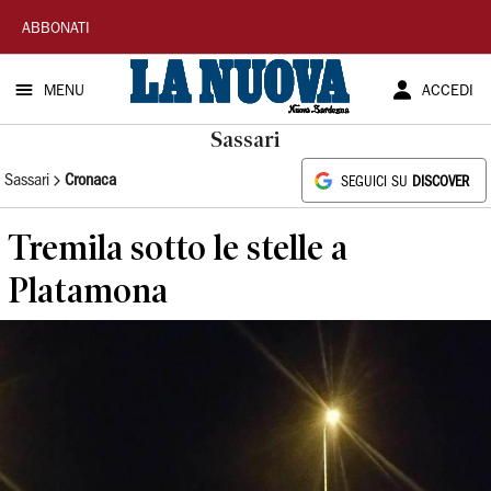
La
ABBONATI
Nuova
MENU
ACCEDI
Sardegna
Sassari
Sassari
Cronaca
SEGUICI SU
DISCOVER
Tremila sotto le stelle a
Platamona