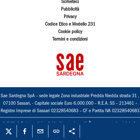
Scriveteci
Pubblicità
Privacy
Codice Etico e Modello 231
Cookie policy
Termini e condizioni
Sae Sardegna SpA – sede legale Zona industriale Predda Niedda strada 31 ,
07100 Sassari, - Capitale sociale Euro 6.000.000 – R.E.A. SS – 213461 –
Registro Imprese di Sassari 02328540683 – CF e Partita IVA 02328540683
I diritti delle immagini e dei testi sono riservati. È espressamente vietata la
loro riproduzione con qualsiasi mezzo e l'adattamento totale o parziale.