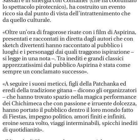
Sassari e in sinergia con Container (che ha coordinato
lo spettacolo pirotecnico), ha costruito un evento
ricco sia dal punto di vista dell’intrattenimento che
da quello culturale.
«Oltre un’ora di fragorose risate con i film di Aspirina,
presentati e raccontati in diretta dagli autori che con
sketch divertenti hanno raccontato al pubblico i
luoghi e i personaggi dai quali traggono ispirazione –
si legge in una nota –. Tra inediti e grandi classici
apprezzatissimi dal pubblico Aspirina è stata come
sempre un conclamato successo».
«A seguire i suoni meticci, figli della Patchanka ed
eredi della tradizione gitana – dicono gli organizzatori
– che hanno trovato spazio nella magica performance
dei Chichimeca che con passione e irruente dolcezza,
hanno portato il pubblico dentro il loro mondo fatto
di Fiestas, impegno politico, amori finiti e infiniti,
eroine senza volto, viaggi interminabili, spicchi inediti
di quotidianità».