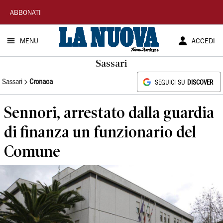
La
ABBONATI
Nuova
MENU
ACCEDI
Sardegna
Sassari
Sassari
Cronaca
SEGUICI SU
DISCOVER
Sennori, arrestato dalla guardia
di finanza un funzionario del
Comune