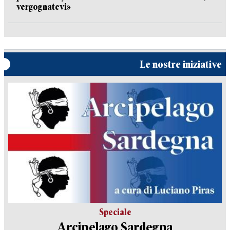
vergognatevi»
Le nostre iniziative
Speciale
Arcipelago Sardegna