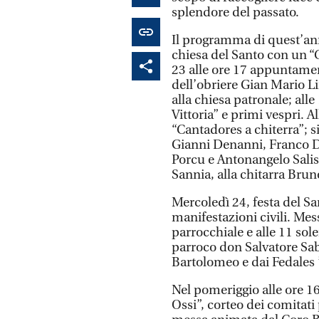
splendore del passato.
Il programma di quest’ann
chiesa del Santo con un “
23 alle ore 17 appuntament
dell’obriere Gian Mario Li
alla chiesa patronale; al
Vittoria” e primi vespri. A
“Cantadores a chiterra”; 
Gianni Denanni, Franco D
Porcu e Antonangelo Salis
Sannia, alla chitarra Br
Mercoledì 24, festa del Sant
manifestazioni civili. Mess
parrocchiale e alle 11 sol
parroco don Salvatore Sa
Bartolomeo e dai Fedales 
Nel pomeriggio alle ore 1
Ossi”, corteo dei comitati p