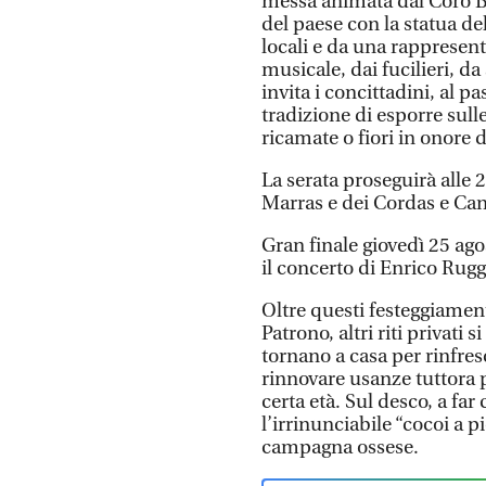
messa animata dal Coro Bo
del paese con la statua de
locali e da una rappresent
musicale, dai fucilieri, da
invita i concittadini, al p
tradizione di esporre sulle
ricamate o fiori in onore 
La serata proseguirà alle 
Marras e dei Cordas e Ca
Gran finale giovedì 25 ago
il concerto di Enrico Rugge
Oltre questi festeggiamenti
Patrono, altri riti privati 
tornano a casa per rinfresc
rinnovare usanze tuttora p
certa età. Sul desco, a fa
l’irrinunciabile “cocoi a 
campagna ossese.