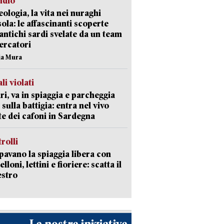
udio
ologia, la vita nei nuraghi
isola: le affascinanti scoperte
 antichi sardi svelate da un team
cercatori
nia Mura
li violati
ri, va in spiaggia e parcheggia
 sulla battigia: entra nel vivo
ate dei cafoni in Sardegna
trolli
avano la spiaggia libera con
loni, lettini e fioriere: scatta il
estro