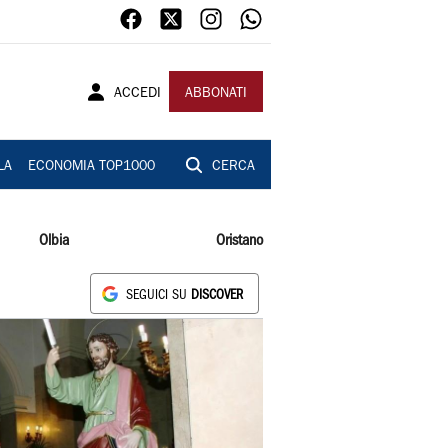
ACCEDI
ABBONATI
LA
ECONOMIA TOP1000
CERCA
Olbia
Oristano
SEGUICI SU
DISCOVER