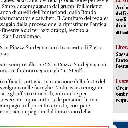
ghes Noas; alle ore 18 la processione per le vie
Lo st
l Santo, accompagnata dai gruppi folkloristici
Arche
anza di quelli dell’hinterland, dalla Banda
dell’
 sbandieratori e cavalieri. Il Comitato dei fedales
sugli
assaggio della processione, a ripristinare l’antica
di ri
 finestre e sui terrazzi drappi, lenzuola
di Ile
di San Bartolomeo.
Litora
22 in Piazza Sardegna con il concerto di Piero
nnas.
Sassa
l’auto
sto, sempre alle ore 22 in Piazza Sardegna, con
l’est
ri, cui faranno seguito gli “Ici Steel”.
I con
 ufficiali, tuttavia, in occasione della festa del
si svolgono nelle famiglie. Molti ossesi emigrati
Occup
are gli affetti e i ricordi, ma anche per
ombrel
reservate soprattutto tra le persone di una
sequ
r compagnia al porcetto arrosto, compare
pienu”, accompagnati dal buon vino della