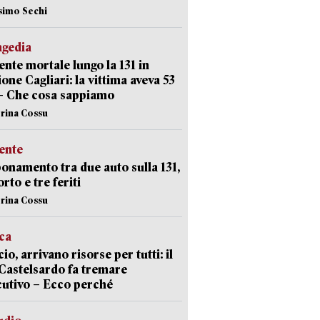
simo Sechi
agedia
ente mortale lungo la 131 in
ione Cagliari: la vittima aveva 53
– Che cosa sappiamo
erina Cossu
ente
namento tra due auto sulla 131,
rto e tre feriti
erina Cossu
ica
cio, arrivano risorse per tutti: il
Castelsardo fa tremare
cutivo – Ecco perché