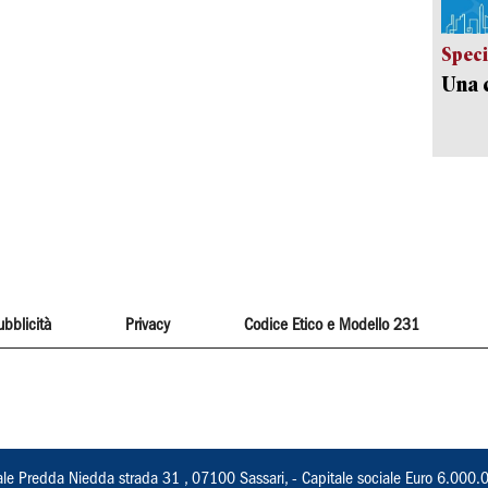
Speci
Una c
ubblicità
Privacy
Codice Etico e Modello 231
ale Predda Niedda strada 31 , 07100 Sassari, - Capitale sociale Euro 6.000.