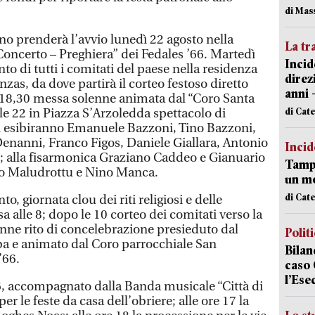
di Mas
o prenderà l’avvio lunedì 22 agosto nella
La tr
Concerto – Preghiera” dei Fedales ’66. Martedì
Incid
o di tutti i comitati del paese nella residenza
direz
nzas, da dove partirà il corteo festoso diretto
anni 
le 18,30 messa solenne animata dal “Coro Santa
di Cat
lle 22 in Piazza S’Arzoledda spettacolo di
si esibiranno Emanuele Bazzoni, Tino Bazzoni,
enanni, Franco Figos, Daniele Giallara, Antonio
Incid
; alla fisarmonica Graziano Caddeo e Gianuario
Tampo
uno Maludrottu e Nino Manca.
un mo
di Cat
o, giornata clou dei riti religiosi e delle
a alle 8; dopo le 10 corteo dei comitati verso la
enne rito di concelebrazione presieduto dal
Polit
ba e animato dal Coro parrocchiale San
Bilan
’66.
caso 
l’Ese
6, accompagnato dalla Banda musicale “Città di
er le feste da casa dell’obriere; alle ore 17 la