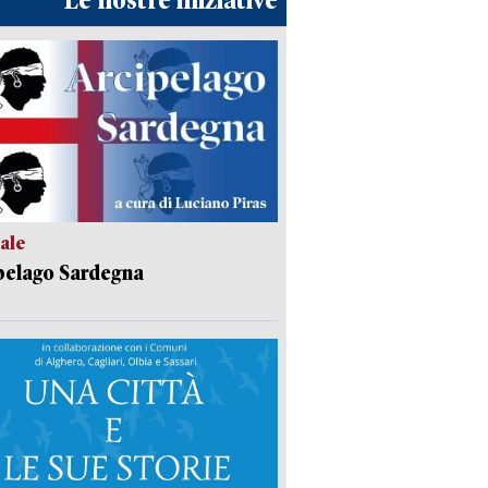
Le nostre iniziative
ale
pelago Sardegna