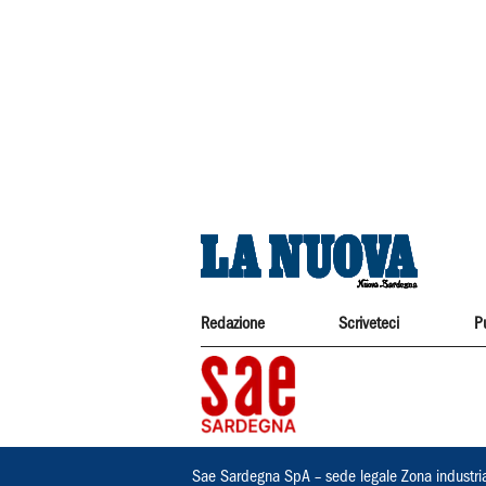
Redazione
Scriveteci
P
Sae Sardegna SpA – sede legale Zona industri