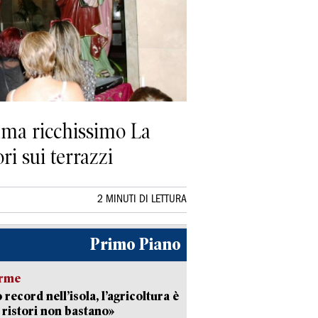
amma ricchissimo La
ri sui terrazzi
2 MINUTI DI LETTURA
Primo Piano
arme
 record nell’isola, l’agricoltura è
I ristori non bastano»