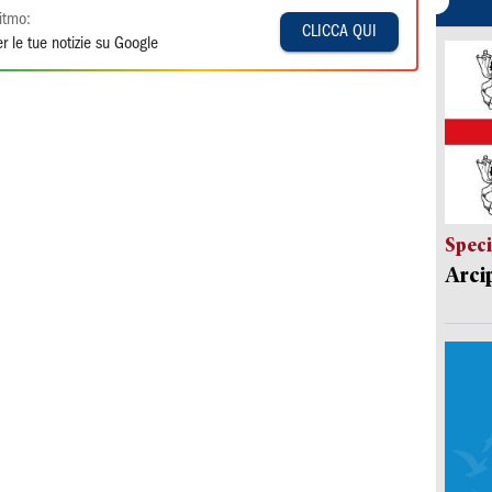
itmo:
CLICCA QUI
r le tue notizie su Google
Speci
Arci