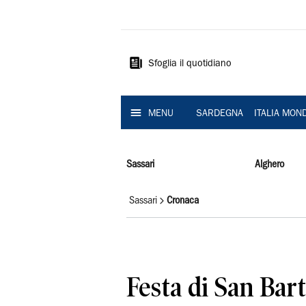
La
Nuova
Sardegna
Sfoglia il quotidiano
MENU
SARDEGNA
ITALIA MON
Sassari
Alghero
Sassari
Cronaca
Festa di San Bar