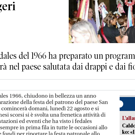
geri
fedales del 1966 ha preparato un progr
rà nel paese salutata dai drappi e dai fio
ales 1966, chiudono in bellezza un anno
parazione della festa del patrono del paese San
 comincerà domani, lunedì 22 agosto e si
si scorsi si è svolta una frenetica attività di
L’all
azioni ed eventi che ha visto i fedales
Caldo
mpre in prima fila in tutte le occasioni allo
ko: «
 fondi per riportare la festa patronale allo