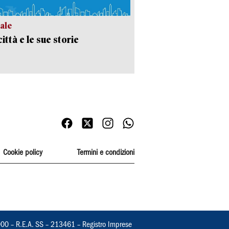
ale
ittà e le sue storie
Cookie policy
Termini e condizioni
000 – R.E.A. SS – 213461 – Registro Imprese