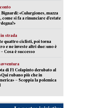
cconto
 Bignardi: «Culurgiones, mazza
a, come si fa a rinunciare d’estate
rdegna?»
in strada
te quattro ciclisti, poi torna
tro e ne investe altri due: uno è
 – Cosa è successo
savventura
lota di F1 Colapinto derubato al
 «Qui rubano più che in
erica» – Scoppia la polemica
l