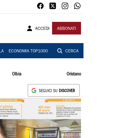
ACCEDI
ABBONATI
LA
ECONOMIA TOP1000
CERCA
Olbia
Oristano
SEGUICI SU
DISCOVER