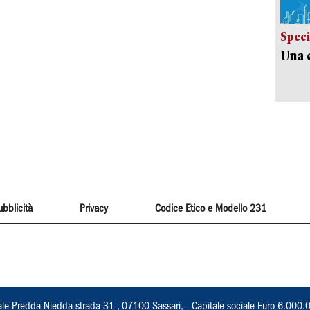
Speci
Una c
ubblicità
Privacy
Codice Etico e Modello 231
ale Predda Niedda strada 31 , 07100 Sassari, - Capitale sociale Euro 6.000.