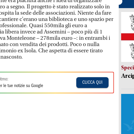
te era piaciuta anche l’idea di organizzare
iro a segno. Il progetto è stato realizzato solo in
ospita la sede delle associazioni. Niente da fare
cantiere c’erano una biblioteca e uno spazio per
fessionale. Quasi 550mila gli euro a
ia libera invece ad Assemini – poco più di 1
nova Monteleone – 278mila euro –: in entrambi i
nato con vendita dei prodotti. Poco o nulla
monio ex Isola. Che aspetta di essere tirato
 nascosto.
Speci
Arci
itmo:
CLICCA QUI
r le tue notizie su Google