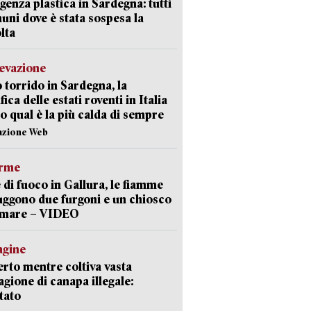
enza plastica in Sardegna: tutti
uni dove è stata sospesa la
lta
levazione
 torrido in Sardegna, la
fica delle estati roventi in Italia
o qual è la più calda di sempre
azione Web
arme
 di fuoco in Gallura, le fiamme
uggono due furgoni e un chiosco
a mare – VIDEO
agine
rto mentre coltiva vasta
agione di canapa illegale:
tato