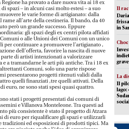
a Regione ha provato a dare nuova vita ai 18 ex
ta di spazi – in alcuni casi molto estesi – a suo
Il ra
muovere le varie forme di artigianato: dalla
Daria
l rame all’arte della cestineria. Il bando, da 40
friss
vuto però un grande successo. Eppure
in Sa
ordinaria: gli spazi degli ex centri pilota affidati
i Comuni o alle Unioni dei Comuni con un unico
Choc 
rli per continuare a promuovere l’artigianato ,
Inves
azione dell’offerta, favorire la nascita di nuove
indie
 parte di artisti intenzionati a valorizzare
grave
e a tramandarne le arti più antiche. Tra i 18 ex
n altrettanti Comuni, solo una parte rispose
imi presentarono progetti ritenuti validi dalla
La di
o quelli finanziati ,tre quelli attivati. Della
Il pi
di euro, ne sono stati spesi quasi quattro.
lago:
Sudam
sono stati i progetti presentati dai comuni di
socia
Assemini e Villanova Monteleone. Tra questi ad
nto più consistente è stato il progetto di Atzara
 di euro per riqualificare gli spazi e utilizzarli
e tradizioni ed esposizioni di prodotti tipici. Ma