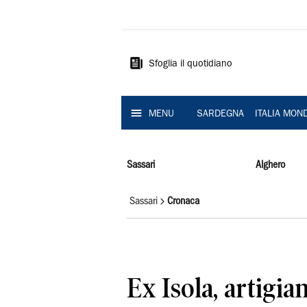
La
Nuova
Sardegna
Sfoglia il quotidiano
MENU
SARDEGNA
ITALIA MON
Sassari
Alghero
Sassari
Cronaca
Ex Isola, artigian