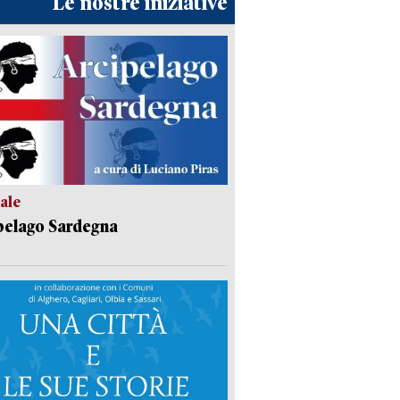
Le nostre iniziative
ale
pelago Sardegna