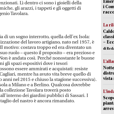
Emerg
nzionati. Lì dentro ci sono i gioielli della
i Com
iche, gli arazzi, i tappeti e gli oggetti di
racco
genio Tavolara.
La ri
Caldo
ria di un sogno interrotto, quella dell’ex Isola:
classi
nizzazione del lavoro artigiano, nato nel 1957, è
– Ecc
 Il motivo: costava troppo ed era diventato un
di Red
 suo ruolo – questo il proposito – era prezioso e
Non è andata così. Perché nonostante le buone
L’all
 gli spazi espositivi dove i tesori
Notte
possono essere ammirati e acquistati: resiste
distr
Cagliari, mentre ha avuto vita breve quello di
vist
 anni nel 2015 e chiuso la stagione successiva).
 Isola a Milano e a Berlino. Qualcosa dovrebbe
a collezione Tavolara troverà posto
L’ind
l’interno dei giardini pubblici di Sassari. I
Scope
 taglio del nastro è ancora rimandato.
piant
arres