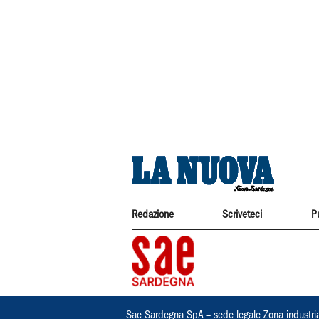
Redazione
Scriveteci
P
Sae Sardegna SpA – sede legale Zona industri