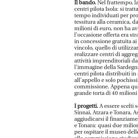
Il bando.
Nel frattempo, l
centri pilota Isola: si trat
tempo individuati per pro
tessitura alla ceramica, da
milioni di euro, non ha a
l’occasione offerta era stra
in concessione gratuita a
vincolo, quello di utilizza
realizzare centri di aggreg
attività imprenditoriali da
l’immagine della Sardegna 
centri pilota distribuiti i
all’appello e solo pochiss
commissione. Appena quattr
grande torta di 40 milioni 
I progetti.
A essere scelti 
Sinnai, Atzara e Tonara, 
aggiudicarsi il finanziame
e Tonara: quasi due milioni
per ospitare il museo dell