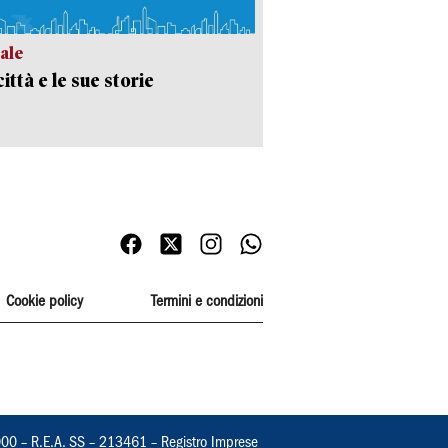
ale
ittà e le sue storie
Cookie policy
Termini e condizioni
000 – R.E.A. SS – 213461 – Registro Imprese