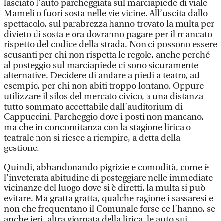
lasciato l’auto parcheggiata sul marciapiede di viale
Mameli o fuori sosta nelle vie vicine. All’uscita dallo
spettacolo, sul parabrezza hanno trovato la multa per
divieto di sosta e ora dovranno pagare per il mancato
rispetto del codice della strada. Non ci possono essere
scusanti per chi non rispetta le regole, anche perché
al posteggio sul marciapiede ci sono sicuramente
alternative. Decidere di andare a piedi a teatro, ad
esempio, per chi non abiti troppo lontano. Oppure
utilizzare il silos del mercato civico, a una distanza
tutto sommato accettabile dall’auditorium di
Cappuccini. Parcheggio dove i posti non mancano,
ma che in concomitanza con la stagione lirica o
teatrale non si riesce a riempire, a detta della
gestione.
Quindi, abbandonando pigrizie e comodità, come è
l’inveterata abitudine di posteggiare nelle immediate
vicinanze del luogo dove si è diretti, la multa si può
evitare. Ma gratta gratta, qualche ragione i sassaresi e
non che frequentano il Comunale forse ce l’hanno, se
anche ieri. altra giornata della lirica, le auto sui