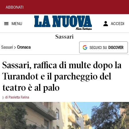
La
ABBONATI
Nuova
MENU
ACCEDI
Sardegna
Sassari
Sassari
Cronaca
SEGUICI SU
DISCOVER
Sassari, raffica di multe dopo la
Turandot e il parcheggio del
teatro è al palo
di Paoletta Farina