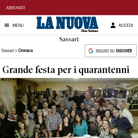
La
ABBONATI
Nuova
MENU
ACCEDI
Sardegna
Sassari
Sassari
Cronaca
SEGUICI SU
DISCOVER
Grande festa per i quarantenni