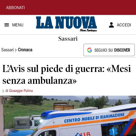
La
ABBONATI
Nuova
MENU
ACCEDI
Sardegna
Sassari
Sassari
Cronaca
SEGUICI SU
DISCOVER
L’Avis sul piede di guerra: «Mesi
senza ambulanza»
di Giuseppe Pulina