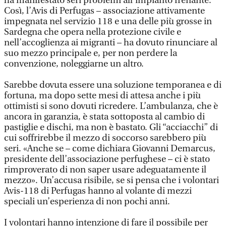
ha manifestato seri problemi all’impianto frenante.
Così, l’Avis di Perfugas – associazione attivamente
impegnata nel servizio 118 e una delle più grosse in
Sardegna che opera nella protezione civile e
nell’accoglienza ai migranti – ha dovuto rinunciare al
suo mezzo principale e, per non perdere la
convenzione, noleggiarne un altro.
Sarebbe dovuta essere una soluzione temporanea e di
fortuna, ma dopo sette mesi di attesa anche i più
ottimisti si sono dovuti ricredere. L’ambulanza, che è
ancora in garanzia, è stata sottoposta al cambio di
pastiglie e dischi, ma non è bastato. Gli “acciacchi” di
cui soffrirebbe il mezzo di soccorso sarebbero più
seri. «Anche se – come dichiara Giovanni Demarcus,
presidente dell’associazione perfughese – ci è stato
rimproverato di non saper usare adeguatamente il
mezzo». Un’accusa risibile, se si pensa che i volontari
Avis-118 di Perfugas hanno al volante di mezzi
speciali un’esperienza di non pochi anni.
I volontari hanno intenzione di fare il possibile per