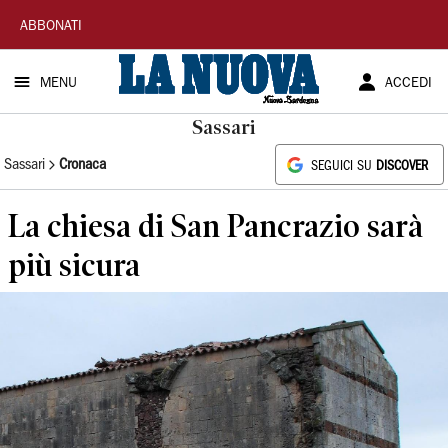
La
ABBONATI
Nuova
MENU
ACCEDI
Sardegna
Sassari
Sassari
Cronaca
SEGUICI SU
DISCOVER
La chiesa di San Pancrazio sarà
più sicura