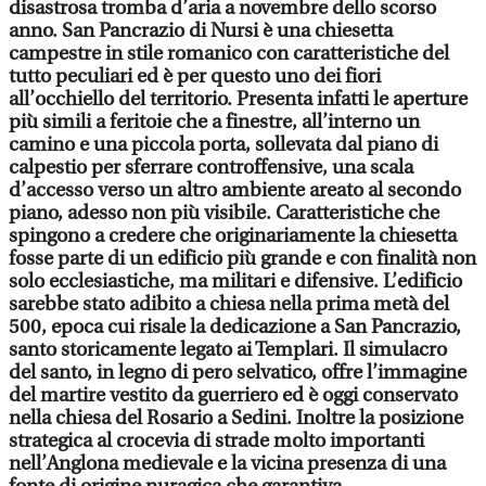
disastrosa tromba d’aria a novembre dello scorso
anno. San Pancrazio di Nursi è una chiesetta
campestre in stile romanico con caratteristiche del
tutto peculiari ed è per questo uno dei fiori
all’occhiello del territorio. Presenta infatti le aperture
più simili a feritoie che a finestre, all’interno un
camino e una piccola porta, sollevata dal piano di
calpestio per sferrare controffensive, una scala
d’accesso verso un altro ambiente areato al secondo
piano, adesso non più visibile. Caratteristiche che
spingono a credere che originariamente la chiesetta
fosse parte di un edificio più grande e con finalità non
solo ecclesiastiche, ma militari e difensive. L’edificio
sarebbe stato adibito a chiesa nella prima metà del
500, epoca cui risale la dedicazione a San Pancrazio,
santo storicamente legato ai Templari. Il simulacro
del santo, in legno di pero selvatico, offre l’immagine
del martire vestito da guerriero ed è oggi conservato
nella chiesa del Rosario a Sedini. Inoltre la posizione
strategica al crocevia di strade molto importanti
nell’Anglona medievale e la vicina presenza di una