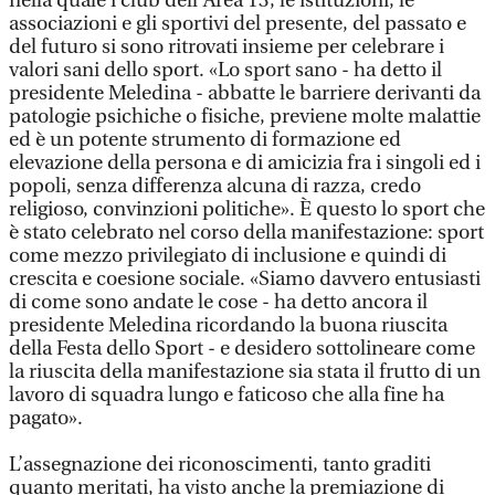
nella quale i club dell’Area 13, le istituzioni, le
associazioni e gli sportivi del presente, del passato e
del futuro si sono ritrovati insieme per celebrare i
valori sani dello sport. «Lo sport sano - ha detto il
presidente Meledina - abbatte le barriere derivanti da
patologie psichiche o fisiche, previene molte malattie
ed è un potente strumento di formazione ed
elevazione della persona e di amicizia fra i singoli ed i
popoli, senza differenza alcuna di razza, credo
religioso, convinzioni politiche». È questo lo sport che
è stato celebrato nel corso della manifestazione: sport
come mezzo privilegiato di inclusione e quindi di
crescita e coesione sociale. «Siamo davvero entusiasti
di come sono andate le cose - ha detto ancora il
presidente Meledina ricordando la buona riuscita
della Festa dello Sport - e desidero sottolineare come
la riuscita della manifestazione sia stata il frutto di un
lavoro di squadra lungo e faticoso che alla fine ha
pagato».
L’assegnazione dei riconoscimenti, tanto graditi
quanto meritati, ha visto anche la premiazione di