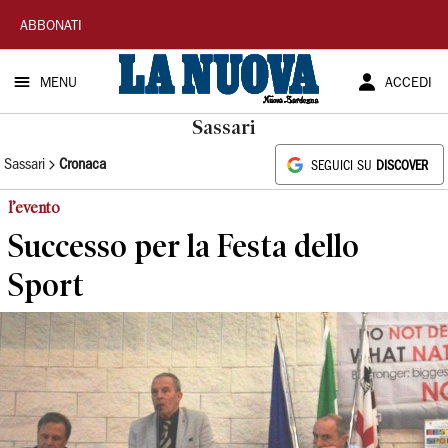
La
ABBONATI
Nuova
MENU
ACCEDI
Sardegna
Sassari
Sassari
Cronaca
SEGUICI SU
DISCOVER
l’evento
Successo per la Festa dello
Sport