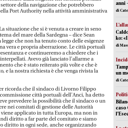
anni 
l settore della navigazione che potrebbero
ella Port Authority nella attività amministrativa
di Cat
L’all
La situazione che si è venuta a creare in seno
Caldo
istema del mare della Sardegna – dice Sean
ko: «
na legge che non ha tenuto conto delle esigenze
di Mas
 una vera e propria aberrazione. Le città portuali
sentanza e continueremo a chiedere che i
terpellati. Avevo già lanciato l’allarme a
Incid
ento che è stato reiterato più volte e che è
Tampo
 e la nostra richiesta è che venga rivista la
un mo
di Cat
 ricorda che il sindaco di Livorno Filippo
Polit
commissione città portuali dell'Anci, ha detto
deve prevedere la possibilità che il sindaco o un
Bilan
e nei comitati di gestione delle Autorità
caso 
 viene applicato in tutta Europa, ma non in
l’Ese
indi diritto a far parte del comitato e siamo
ro diritto in ogni sede, anche organizzando