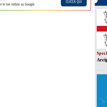
CLICCA QUI
r le tue notizie su Google
Speci
Arci