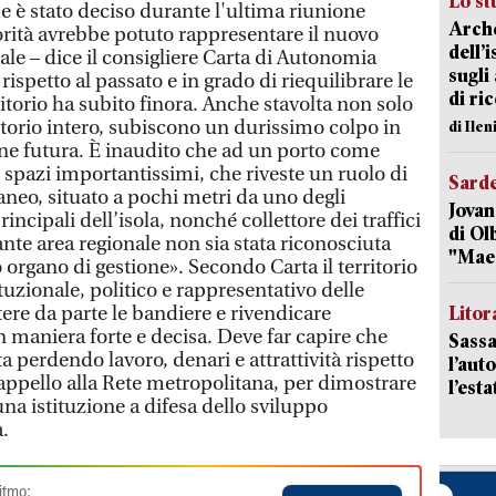
Lo st
me è stato deciso durante l'ultima riunione
Arche
orità avrebbe potuto rappresentare il nuovo
dell’
ale – dice il consigliere Carta di Autonomia
sugli
rispetto al passato e in grado di riequilibrare le
di ri
ritorio ha subito finora. Anche stavolta non solo
ritorio intero, subiscono un durissimo colpo in
di Ile
e futura. È inaudito che ad un porto come
i spazi importantissimi, che riveste un ruolo di
Sard
neo, situato a pochi metri da uno degli
Jovan
incipali dell’isola, nonché collettore dei traffici
di Olb
nte area regionale non sia stata riconosciuta
"Mae
organo di gestione». Secondo Carta il territorio
tuzionale, politico e rappresentativo delle
ere da parte le bandiere e rivendicare
Litora
n maniera forte e decisa. Deve far capire che
Sassa
a perdendo lavoro, denari e attrattività rispetto
l’auto
 appello alla Rete metropolitana, per dimostrare
l’est
na istituzione a difesa dello sviluppo
.
itmo: