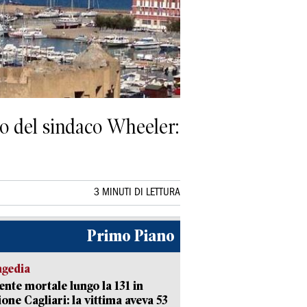
go del sindaco Wheeler:
3 MINUTI DI LETTURA
Primo Piano
agedia
ente mortale lungo la 131 in
ione Cagliari: la vittima aveva 53