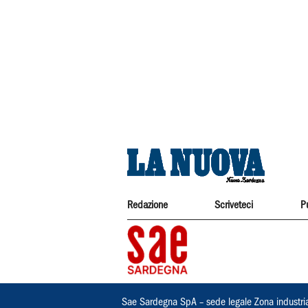
Redazione
Scriveteci
P
Sae Sardegna SpA – sede legale Zona industri