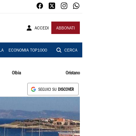
ACCEDI
ABBONATI
LA
ECONOMIA TOP1000
CERCA
Olbia
Oristano
SEGUICI SU
DISCOVER