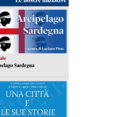
Le nostre iniziative
ale
pelago Sardegna