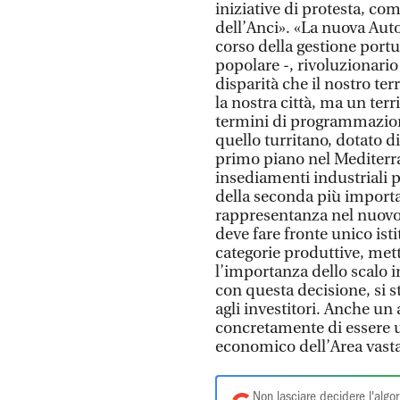
iniziative di protesta, co
dell’Anci». «La nuova Aut
corso della gestione portu
popolare -, rivoluzionario 
disparità che il nostro ter
la nostra città, ma un ter
termini di programmazion
quello turritano, dotato d
primo piano nel Mediterra
insediamenti industriali pr
della seconda più importa
rappresentanza nel nuovo 
deve fare fronte unico isti
categorie produttive, mett
l’importanza dello scalo i
con questa decisione, si st
agli investitori. Anche un
concretamente di essere u
economico dell’Area vasta
Non lasciare decidere l'algor