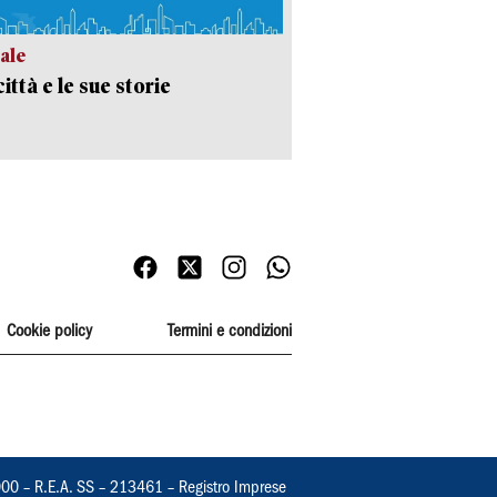
ale
ittà e le sue storie
Cookie policy
Termini e condizioni
000 – R.E.A. SS – 213461 – Registro Imprese