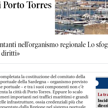
i Porto Torres
entanti nell’organismo regionale Lo sfo
diritti»
mpletata la costituzione del comitato della
 portuale della Sardegna – organismo previsto
ne portuale – e tra i suoi componenti non c’è
nta la città di Porto Torres. Eppure lo scalo
La tr
eri importanti nei traffici marittimi e grandi
Incid
lle infrastrutture, ossia credenziali più che
direz
presentato dalla Regione nel sistema portuale