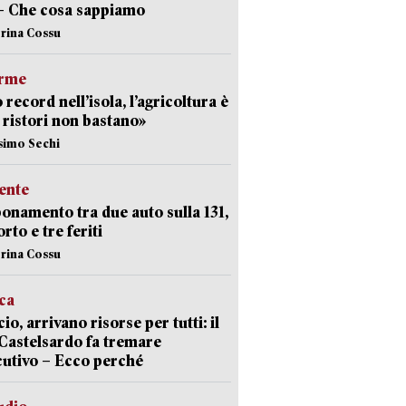
– Che cosa sappiamo
erina Cossu
arme
 record nell’isola, l’agricoltura è
I ristori non bastano»
simo Sechi
ente
namento tra due auto sulla 131,
rto e tre feriti
erina Cossu
ica
cio, arrivano risorse per tutti: il
Castelsardo fa tremare
cutivo – Ecco perché