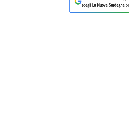
scegli
La Nuova Sardegna
pe