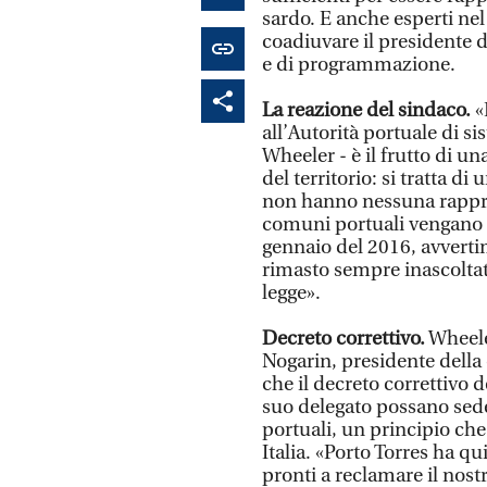
sardo. E anche esperti ne
coadiuvare il presidente d
e di programmazione.
La reazione del sindaco.
«
all’Autorità portuale di s
Wheeler - è il frutto di u
del territorio: si tratta di
non hanno nessuna rappre
comuni portuali vengano in
gennaio del 2016, avvertim
rimasto sempre inascoltato,
legge».
Decreto correttivo.
Wheeler
Nogarin, presidente della 
che il decreto correttivo 
suo delegato possano seder
portuali, un principio che
Italia. «Porto Torres ha qu
pronti a reclamare il nost