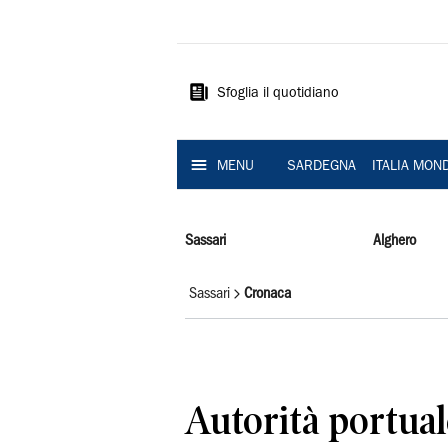
La
Nuova
Sardegna
Sfoglia il quotidiano
MENU
SARDEGNA
ITALIA MON
Sassari
Alghero
Sassari
Cronaca
Autorità portual