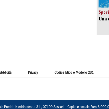
Speci
Una c
ubblicità
Privacy
Codice Etico e Modello 231
ale Predda Niedda strada 31 , 07100 Sassari, - Capitale sociale Euro 6.000.