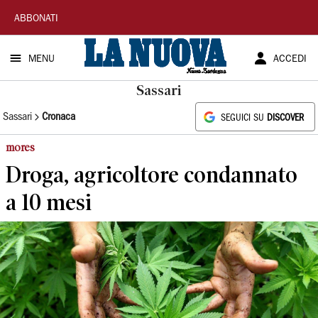
La
ABBONATI
Nuova
MENU
ACCEDI
Sardegna
Sassari
Sassari
Cronaca
SEGUICI SU
DISCOVER
mores
Droga, agricoltore condannato
a 10 mesi