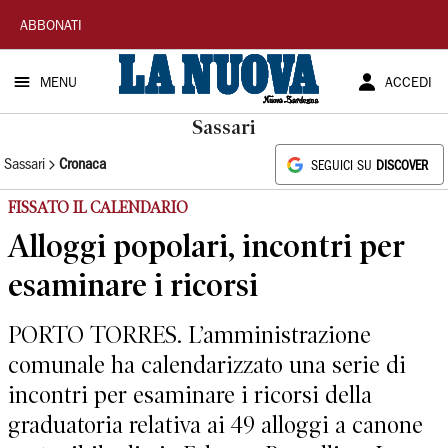
La
ABBONATI
Nuova
MENU
ACCEDI
Sardegna
Sassari
Sassari
Cronaca
SEGUICI SU
DISCOVER
FISSATO IL CALENDARIO
Alloggi popolari, incontri per
esaminare i ricorsi
PORTO TORRES. L’amministrazione
comunale ha calendarizzato una serie di
incontri per esaminare i ricorsi della
graduatoria relativa ai 49 alloggi a canone