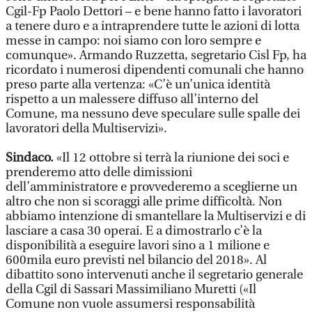
Cgil-Fp Paolo Dettori – e bene hanno fatto i lavoratori
a tenere duro e a intraprendere tutte le azioni di lotta
messe in campo: noi siamo con loro sempre e
comunque». Armando Ruzzetta, segretario Cisl Fp, ha
ricordato i numerosi dipendenti comunali che hanno
preso parte alla vertenza: «C’è un’unica identità
rispetto a un malessere diffuso all’interno del
Comune, ma nessuno deve speculare sulle spalle dei
lavoratori della Multiservizi».
Sindaco.
«Il 12 ottobre si terrà la riunione dei soci e
prenderemo atto delle dimissioni
dell’amministratore e provvederemo a sceglierne un
altro che non si scoraggi alle prime difficoltà. Non
abbiamo intenzione di smantellare la Multiservizi e di
lasciare a casa 30 operai. E a dimostrarlo c’è la
disponibilità a eseguire lavori sino a 1 milione e
600mila euro previsti nel bilancio del 2018». Al
dibattito sono intervenuti anche il segretario generale
della Cgil di Sassari Massimiliano Muretti («Il
Comune non vuole assumersi responsabilità