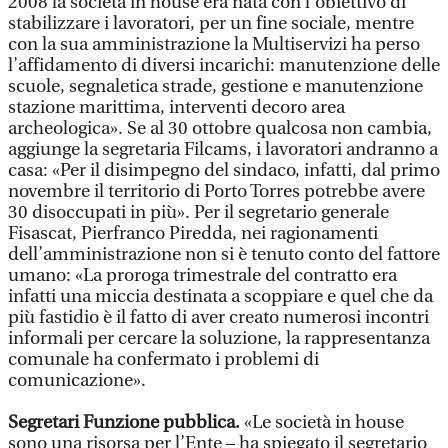
2008 la società in house era nata con l’obiettivo di
stabilizzare i lavoratori, per un fine sociale, mentre
con la sua amministrazione la Multiservizi ha perso
l’affidamento di diversi incarichi: manutenzione delle
scuole, segnaletica strade, gestione e manutenzione
stazione marittima, interventi decoro area
archeologica». Se al 30 ottobre qualcosa non cambia,
aggiunge la segretaria Filcams, i lavoratori andranno a
casa: «Per il disimpegno del sindaco, infatti, dal primo
novembre il territorio di Porto Torres potrebbe avere
30 disoccupati in più». Per il segretario generale
Fisascat, Pierfranco Piredda, nei ragionamenti
dell’amministrazione non si è tenuto conto del fattore
umano: «La proroga trimestrale del contratto era
infatti una miccia destinata a scoppiare e quel che da
più fastidio è il fatto di aver creato numerosi incontri
informali per cercare la soluzione, la rappresentanza
comunale ha confermato i problemi di
comunicazione».
Segretari Funzione pubblica.
«Le società in house
sono una risorsa per l’Ente – ha spiegato il segretario