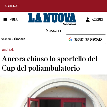
La
ABBONATI
Nuova
MENU
ACCEDI
Sardegna
Sassari
Sassari
Cronaca
SEGUICI SU
DISCOVER
andriolu
Ancora chiuso lo sportello del
Cup del poliambulatorio