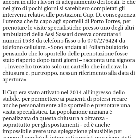
ancora in atto i lavori di adeguamento dei locali. E che
nel giro di pochi giorni si sarebbero completati gli
interventi relativi alle postazioni Cup. Di conseguenza
l’utenza che fa capo agli sportelli di Porto Torres, per
prenotare le visite specialistiche presso uno degli altri
ambulatori della Assl Sassari doveva contattare i
numeri 1533 da telefono fisso o lo 070/276424 da
telefono cellulare. «Sono andata al Poliambulatorio
pensando che lo sportello delle prenotazione fosse
stato riaperto dopo tanti giorni – racconta una signora
–, invece ho trovato solo un cartello che indicava la
chiusura e, purtroppo, nessun riferimento alla data di
apertura».
Il Cup era stato attivato nel 2014 all’ingresso dello
stabile, per permettere ai pazienti di potersi recare
anche personalmente allo sportello e prenotare una
visita specialistica. La popolazione anziana è
penalizzata da questa chiusura a oltranza -
soprattutto per gli spostamenti - ed è anche
impossibile avere una spiegazione plausibile per
sapere il perché gli interventi previsti non siano stati