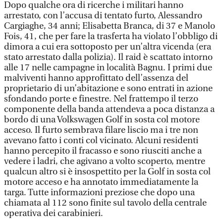
Dopo qualche ora di ricerche i militari hanno
arrestato, con l’accusa di tentato furto, Alessandro
Cargiaghe, 34 anni; Elisabetta Branca, di 37 e Manolo
Fois, 41, che per fare la trasferta ha violato l’obbligo di
dimora a cui era sottoposto per un’altra vicenda (era
stato arrestato dalla polizia). Il raid è scattato intorno
alle 17 nelle campagne in località Bagnu. I primi due
malviventi hanno approfittato dell’assenza del
proprietario di un’abitazione e sono entrati in azione
sfondando porte e finestre. Nel frattempo il terzo
componente della banda attendeva a poca distanza a
bordo di una Volkswagen Golf in sosta col motore
acceso. Il furto sembrava filare liscio ma i tre non
avevano fatto i conti col vicinato. Alcuni residenti
hanno percepito il fracasso e sono riusciti anche a
vedere i ladri, che agivano a volto scoperto, mentre
qualcun altro si è insospettito per la Golf in sosta col
motore acceso e ha annotato immediatamente la
targa. Tutte informazioni preziose che dopo una
chiamata al 112 sono finite sul tavolo della centrale
operativa dei carabinieri.