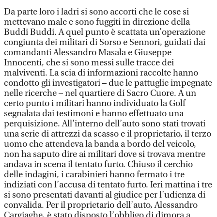
Da parte loro i ladri si sono accorti che le cose si
mettevano male e sono fuggiti in direzione della
Buddi Buddi. A quel punto è scattata un’operazione
congiunta dei militari di Sorso e Sennori, guidati dai
comandanti Alessandro Masala e Giuseppe
Innocenti, che si sono messi sulle tracce dei
malviventi. La scia di informazioni raccolte hanno
condotto gli investigatori – due le pattuglie impegnate
nelle ricerche – nel quartiere di Sacro Cuore. A un
certo punto i militari hanno individuato la Golf
segnalata dai testimoni e hanno effettuato una
perquisizione. All’interno dell’auto sono stati trovati
una serie di attrezzi da scasso e il proprietario, il terzo
uomo che attendeva la banda a bordo del veicolo,
non ha saputo dire ai militari dove si trovava mentre
andava in scena il tentato furto. Chiuso il cerchio
delle indagini, i carabinieri hanno fermato i tre
indiziati con l’accusa di tentato furto. Ieri mattina i tre
si sono presentati davanti al giudice per l’udienza di
convalida. Per il proprietario dell’auto, Alessandro
Cargiaghe, è stato disposto l’obbligo di dimora a