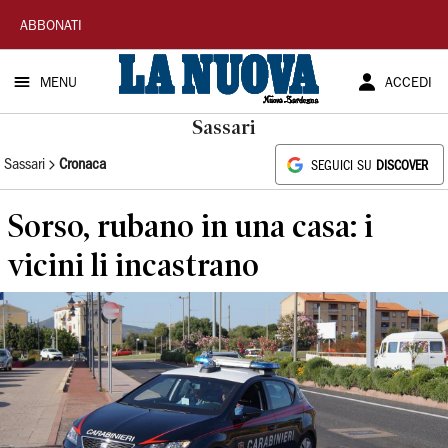
La
ABBONATI
Nuova
MENU
ACCEDI
Sardegna
Sassari
Sassari
Cronaca
SEGUICI SU
DISCOVER
Sorso, rubano in una casa: i
vicini li incastrano