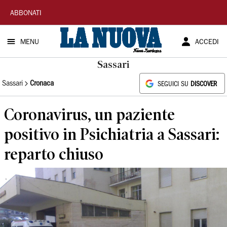
La
ABBONATI
Nuova
MENU
ACCEDI
Sardegna
Sassari
Sassari
Cronaca
SEGUICI SU
DISCOVER
Coronavirus, un paziente
positivo in Psichiatria a Sassari:
reparto chiuso