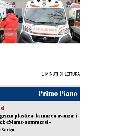
1 MINUTI DI LETTURA
Primo Piano
isi
enza plastica, la marea avanza: i
ci: «Siamo sommersi»
i Soriga