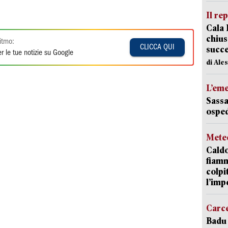
Il re
Cala 
chius
itmo:
CLICCA QUI
succ
r le tue notizie su Google
di Ale
L’em
Sassa
osped
Mete
Caldo
fiamm
colpi
l’imp
Carc
Badu 