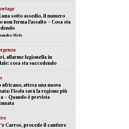
portage
Luna sotto assedio, il numero
o non ferma l’assalto – Cosa sta
edendo
ssandro Mele
ergenza
ri, allarme legionella in
ale: cosa sta succedendo
o
 africano, attesa una nuova
ata: l’isola sarà la regione più
ta – Quando è prevista
ennata
ere
‘e Carros, procede il cantiere