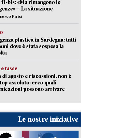
l 41-bis: «Ma rimangono le
enze» – La situazione
cesco Pirisi
so
enza plastica in Sardegna: tutti
uni dove è stata sospesa la
lta
 e tasse
 di agosto e riscossioni, non è
top assoluto: ecco quali
icazioni possono arrivare
Le nostre iniziative