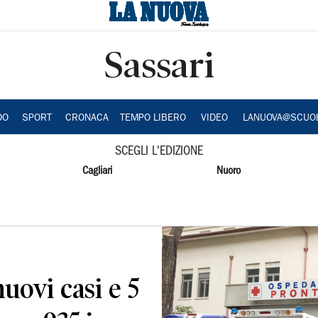
Sassari
DO
SPORT
CRONACA
TEMPO LIBERO
VIDEO
LANUOVA@SCUO
SCEGLI L'EDIZIONE
Cagliari
Nuoro
uovi casi e 5