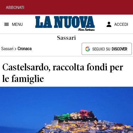
La
ABBONATI
Nuova
MENU
ACCEDI
Sardegna
Sassari
Sassari
Cronaca
SEGUICI SU
DISCOVER
Castelsardo, raccolta fondi per
le famiglie