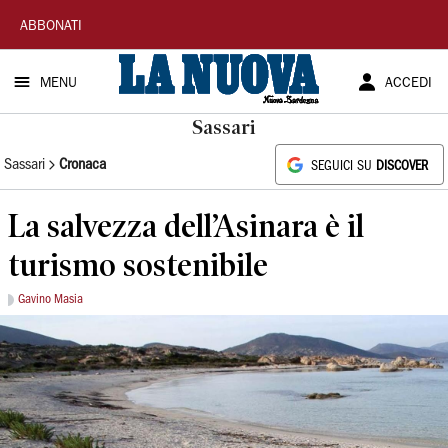
La
ABBONATI
Nuova
MENU
ACCEDI
Sardegna
Sassari
Sassari
Cronaca
SEGUICI SU
DISCOVER
La salvezza dell’Asinara è il
turismo sostenibile
Gavino Masia