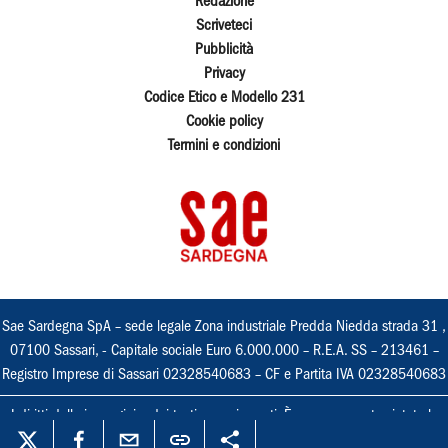
Redazione
Scriveteci
Pubblicità
Privacy
Codice Etico e Modello 231
Cookie policy
Termini e condizioni
Sae Sardegna SpA – sede legale Zona industriale Predda Niedda strada 31 ,
07100 Sassari, - Capitale sociale Euro 6.000.000 – R.E.A. SS – 213461 –
Registro Imprese di Sassari 02328540683 – CF e Partita IVA 02328540683
I diritti delle immagini e dei testi sono riservati. È espressamente vietata la
loro riproduzione con qualsiasi mezzo e l'adattamento totale o parziale.