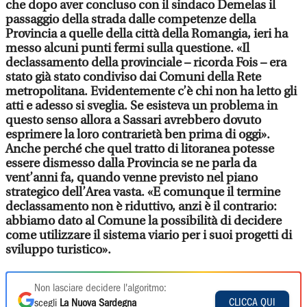
che dopo aver concluso con il sindaco Demelas il
passaggio della strada dalle competenze della
Provincia a quelle della città della Romangia, ieri ha
messo alcuni punti fermi sulla questione.
«Il
declassamento della provinciale – ricorda Fois – era
stato già stato condiviso dai Comuni della Rete
metropolitana. Evidentemente c’è chi non ha letto gli
atti e adesso si sveglia. Se esisteva un problema in
questo senso allora a Sassari avrebbero dovuto
esprimere la loro contrarietà ben prima di oggi».
Anche perché che quel tratto di litoranea potesse
essere dismesso dalla Provincia se ne parla da
vent’anni fa, quando venne previsto nel piano
strategico dell’Area vasta. «E comunque il termine
declassamento non è riduttivo, anzi è il contrario:
abbiamo dato al Comune la possibilità di decidere
come utilizzare il sistema viario per i suoi progetti di
sviluppo turistico».
Non lasciare decidere l'algoritmo:
CLICCA QUI
scegli
La Nuova Sardegna