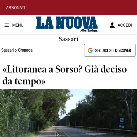
La
ABBONATI
Nuova
MENU
ACCEDI
Sardegna
Sassari
Sassari
Cronaca
SEGUICI SU
DISCOVER
«Litoranea a Sorso? Già deciso
da tempo»