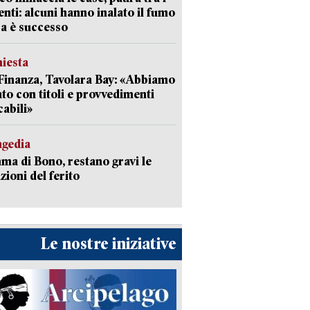
enti: alcuni hanno inalato il fumo
a è successo
hiesta
Finanza, Tavolara Bay: «Abbiamo
to con titoli e provvedimenti
cabili»
agedia
a di Bono, restano gravi le
zioni del ferito
Le nostre iniziative