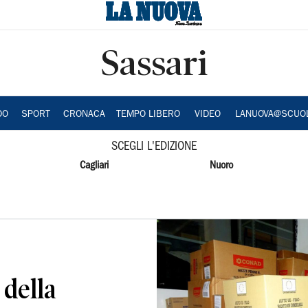
Sassari
DO
SPORT
CRONACA
TEMPO LIBERO
VIDEO
LANUOVA@SCUO
SCEGLI L'EDIZIONE
Cagliari
Nuoro
 della