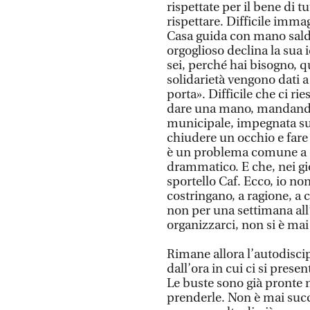
rispettate per il bene di t
rispettare. Difficile imma
Casa guida con mano salda
orgoglioso declina la sua
sei, perché hai bisogno, qu
solidarietà vengono dati a
porta». Difficile che ci ri
dare una mano, mandando 
municipale, impegnata su t
chiudere un occhio e fare
è un problema comune a c
drammatico. E che, nei gi
sportello Caf. Ecco, io no
costringano, a ragione, a 
non per una settimana all
organizzarci, non si è ma
Rimane allora l’autodiscipl
dall’ora in cui ci si prese
Le buste sono già pronte n
prenderle. Non è mai succes