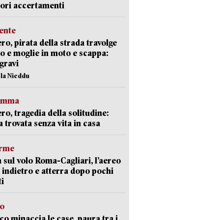
iori accertamenti
ente
ro, pirata della strada travolge
o e moglie in moto e scappa:
gravi
ola Nieddu
ramma
ro, tragedia della solitudine:
 trovata senza vita in casa
arme
 sul volo Roma-Cagliari, l’aereo
 indietro e atterra dopo pochi
i
go
oco minaccia le case, paura tra i