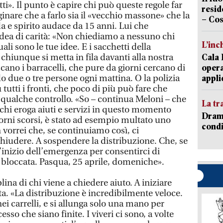
utti». Il punto è capire chi può queste regole far
resid
ginare che a farlo sia il «vecchio massone» che la
– Cos
 e spirito audace da 15 anni. Lui che
 idea di carità: «Non chiediamo a nessuno chi
L’inc
ali sono le tue idee. E i sacchetti della
 chiunque si metta in fila davanti alla nostra
Cala 
escano i barracelli, che pure da giorni cercano di
opera
due o tre persone ogni mattina. O la polizia
appli
utti i fronti, che poco di più può fare che
 qualche controllo. «So – continua Meloni – che
La tr
hi eroga aiuti e servizi in questo momento
Dramm
orni scorsi, è stato ad esempio multato uno
condi
n vorrei che, se continuiamo così, ci
chiudere. A sospendere la distribuzione. Che, se
’inizio dell’emergenza per consentirci di
i bloccata. Pasqua, 25 aprile, domeniche».
ina di chi viene a chiedere aiuto. A iniziare
nta. «La distribuzione è incredibilmente veloce.
ei carrelli, e si allunga solo una mano per
so che siano finite. I viveri ci sono, a volte