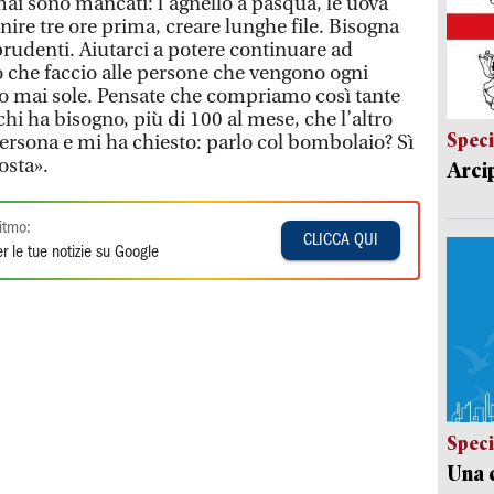
mai sono mancati: l’agnello a pasqua, le uova
enire tre ore prima, creare lunghe file. Bisogna
 prudenti. Aiutarci a potere continuare ad
o che faccio alle persone che vengono ogni
o mai sole. Pensate che compriamo così tante
hi ha bisogno, più di 100 al mese, che l’altro
Speci
ersona e mi ha chiesto: parlo col bombolaio? Sì
osta».
Arci
itmo:
CLICCA QUI
r le tue notizie su Google
Speci
Una c