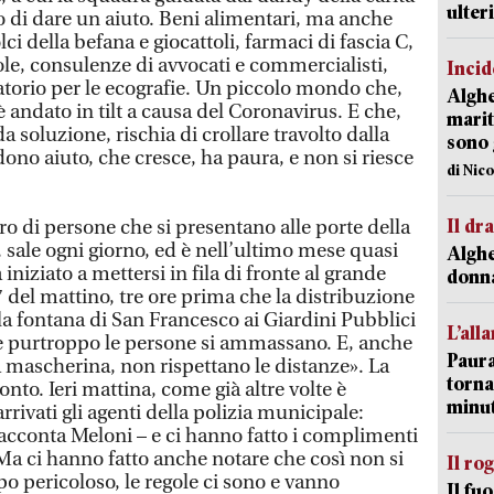
ulter
o di dare un aiuto. Beni alimentari, ma anche
lci della befana e giocattoli, farmaci di fascia C,
ole, consulenze di avvocati e commercialisti,
Incid
atorio per le ecografie. Un piccolo mondo che,
Alghe
 andato in tilt a causa del Coronavirus. E che,
marit
a soluzione, rischia di crollare travolto dalla
sono 
ono aiuto, che cresce, ha paura, e non si riesce
di Nic
Il d
o di persone che si presentano alle porte della
sale ogni giorno, ed è nell’ultimo mese quasi
Alghe
iniziato a mettersi in fila di fronte al grande
donna
 7 del mattino, tre ore prima che la distribuzione
 alla fontana di San Francesco ai Giardini Pubblici
L’all
 e purtroppo le persone si ammassano. E, anche
Paura
a mascherina, non rispettano le distanze». La
torna
nto. Ieri mattina, come già altre volte è
minut
rrivati gli agenti della polizia municipale:
racconta Meloni – e ci hanno fatto i complimenti
Ma ci hanno fatto anche notare che così non si
Il ro
o pericoloso, le regole ci sono e vanno
Il fu