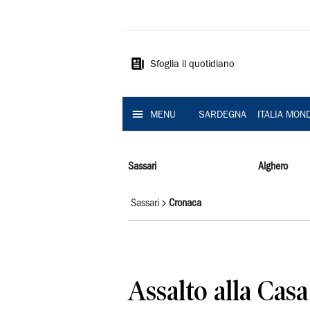
La
Nuova
Sardegna
Sfoglia il quotidiano
MENU
SARDEGNA
ITALIA MON
Sassari
Alghero
Sassari
Cronaca
Assalto alla Casa