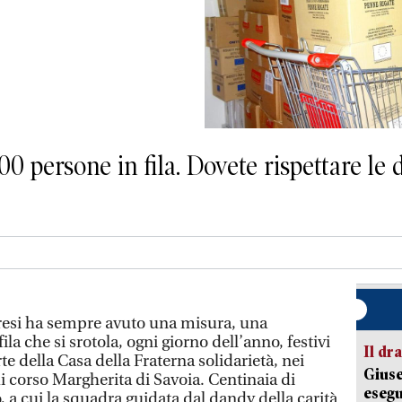
0 persone in fila. Dovete rispettare le 
resi ha sempre avuto una misura, una
ila che si srotola, ogni giorno dell’anno, festivi
Il d
te della Casa della Fraterna solidarietà, nei
Giuse
i corso Margherita di Savoia. Centinaia di
esegu
 a cui la squadra guidata dal dandy della carità