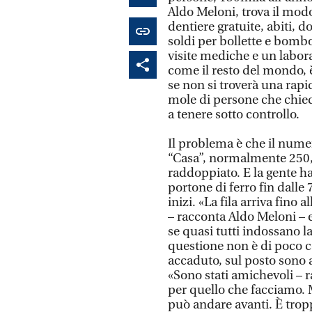
Aldo Meloni, trova il mod
dentiere gratuite, abiti, do
soldi per bollette e bomb
visite mediche e un labor
come il resto del mondo, è
se non si troverà una rapid
mole di persone che chied
a tenere sotto controllo.
Il problema è che il numer
“Casa”, normalmente 250, 
raddoppiato. E la gente ha 
portone di ferro fin dalle
inizi. «La fila arriva fino
– racconta Aldo Meloni –
se quasi tutti indossano l
questione non è di poco co
accaduto, sul posto sono a
«Sono stati amichevoli – 
per quello che facciamo. 
può andare avanti. È tropp