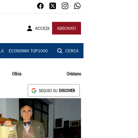
ACCEDI
ABBONATI
LA
ECONOMIA TOP1000
CERCA
Olbia
Oristano
SEGUICI SU
DISCOVER