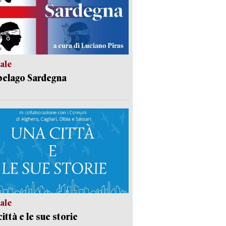
ale
pelago Sardegna
ale
ittà e le sue storie