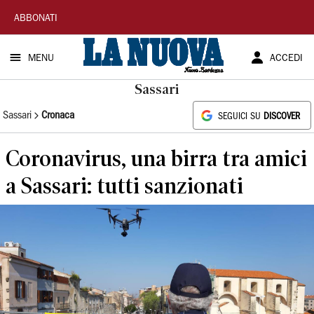
La
ABBONATI
Nuova
MENU
ACCEDI
Sardegna
Sassari
Sassari
Cronaca
SEGUICI SU
DISCOVER
Coronavirus, una birra tra amici
a Sassari: tutti sanzionati