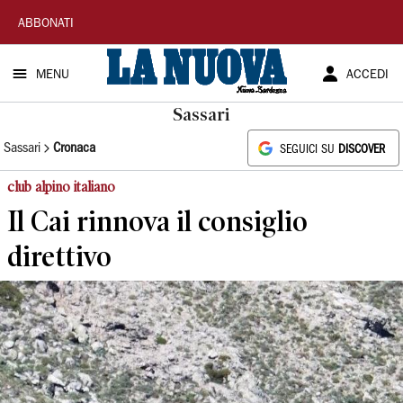
La
ABBONATI
Nuova
MENU
ACCEDI
Sardegna
Sassari
Sassari
Cronaca
SEGUICI SU
DISCOVER
club alpino italiano
Il Cai rinnova il consiglio
direttivo