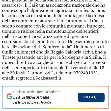
abnegazione ha portato alla crescita della sezione
sassarese». Il Cai è un’associazione nazionale che ha
come scopo l’alpinismo in ogni sua manifestazione,
la conoscenza e lo studio delle montagne e la difesa
del loro ambiente naturale. Per camminare il Cai, a
stretto contatto con le comunità montane, impegna
uomini e risorse nella manutenzione dei sentieri,
nella riscoperta e valorizzazione di percorsi
escursionistici di grande respiro. Un esempio per tutti
la realizzazione del “Sentiero Italia”. Un itinerario di
6mila chilometri che da Reggio Calabria arriva fino a
Trieste passando anche per la Sardegna e la Sicilia. Il
nuovo direttivo accoglierà i soci e chi vorrà iscriversi
nella sede aperta tutti i mercoledì e venerdì dalle 18
alle 20 in via Carbonazzi 2, telefono 0792491631,
email: segreteria@caisassari.it.
Non lasciare decidere l'algoritmo:
CLICCA QUI
scegli
La Nuova Sardegna
per le tue notizie su Google