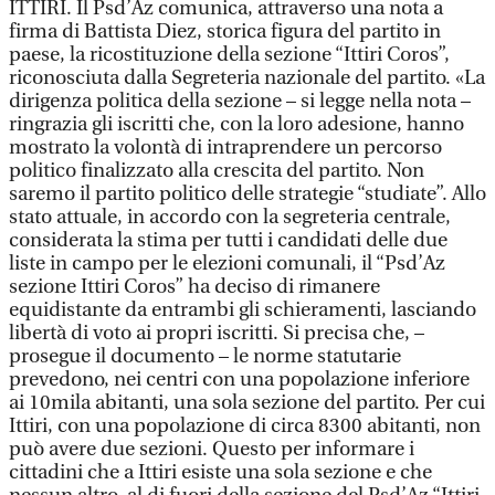
ITTIRI. Il Psd’Az comunica, attraverso una nota a
firma di Battista Diez, storica figura del partito in
paese, la ricostituzione della sezione “Ittiri Coros”,
riconosciuta dalla Segreteria nazionale del partito. «La
dirigenza politica della sezione – si legge nella nota –
ringrazia gli iscritti che, con la loro adesione, hanno
mostrato la volontà di intraprendere un percorso
politico finalizzato alla crescita del partito. Non
saremo il partito politico delle strategie “studiate”. Allo
stato attuale, in accordo con la segreteria centrale,
considerata la stima per tutti i candidati delle due
liste in campo per le elezioni comunali, il “Psd’Az
sezione Ittiri Coros” ha deciso di rimanere
equidistante da entrambi gli schieramenti, lasciando
libertà di voto ai propri iscritti. Si precisa che, –
prosegue il documento – le norme statutarie
prevedono, nei centri con una popolazione inferiore
ai 10mila abitanti, una sola sezione del partito. Per cui
Ittiri, con una popolazione di circa 8300 abitanti, non
può avere due sezioni. Questo per informare i
cittadini che a Ittiri esiste una sola sezione e che