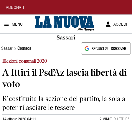
La
ABBONATI
Nuova
MENU
ACCEDI
Sardegna
Sassari
Sassari
Cronaca
SEGUICI SU
DISCOVER
Elezioni comunali 2020
A Ittiri il Psd’Az lascia libertà di
voto
Ricostituita la sezione del partito, la sola a
poter rilasciare le tessere
14 ottobre 2020 04:11
2 MINUTI DI LETTURA