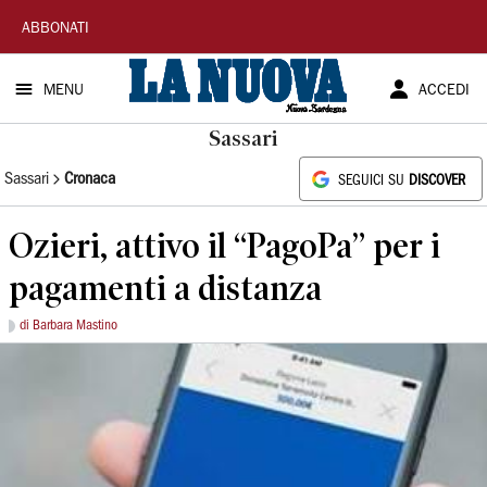
La
ABBONATI
Nuova
MENU
ACCEDI
Sardegna
Sassari
Sassari
Cronaca
SEGUICI SU
DISCOVER
Ozieri, attivo il “PagoPa” per i
pagamenti a distanza
di Barbara Mastino