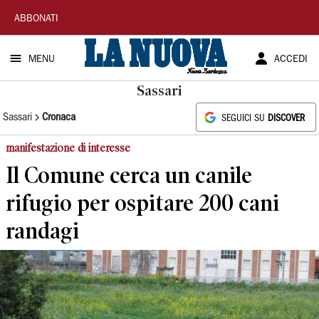
La
ABBONATI
Nuova
MENU
ACCEDI
Sardegna
Sassari
Sassari
Cronaca
SEGUICI SU
DISCOVER
manifestazione di interesse
Il Comune cerca un canile
rifugio per ospitare 200 cani
randagi