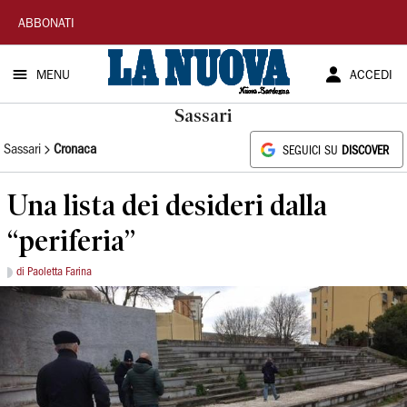
La
ABBONATI
Nuova
MENU
ACCEDI
Sardegna
Sassari
Sassari
Cronaca
SEGUICI SU
DISCOVER
Una lista dei desideri dalla
“periferia”
di Paoletta Farina