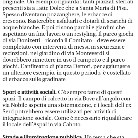
originale. Un esempio riguarda i tanti piazzali sterrati
presenti sia a Latte Dolce che a Santa Maria di Pisa.
Spesso diventano pozzanghere, le erbacce ci
crescono. Basterebbe asfaltarli e dotarli di scarichi di
acque bianche. E poi ci sono parchi e giardini che
aspettano un fine lavori o un restyling. Il parco giochi
di via Donizetti – ricorda il Comitato – deve essere
completato con interventi di messa in sicurezza e
recinzioni, nel giardino di via Monteverdi si
dovrebbero rimettere in uso il campetto e il parco
giochi. L’anfiteatro di piazza Dettori, per aggiungere
un ulteriore esempio, in questo periodo, è costellato
di erbacce sulle gradinate
Sport e attività sociali.
C’è sempre fame di questi
spazi. Il campo di calcetto in via Bove all’angolo con
via Nobile aspetta una sistemazione, e i locali dell’ex
Serd potrebbero essere utilizzati per attività di
integrazione sociale. Come è necessario riqualificare
il locale dell’Aspal in via Caboto.
Strade e illuminazione pubblica.
Un tema che sta