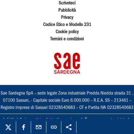
Scriveteci
Pubblicità
Privacy
Codice Etico e Modello 231
Cookie policy
Termini e condizioni
Sae Sardegna SpA – sede legale Zona industriale Predda Niedda strada 31 ,
07100 Sassari, - Capitale sociale Euro 6.000.000 – R.E.A. SS – 213461 –
Registro Imprese di Sassari 02328540683 – CF e Partita IVA 02328540683
I diritti delle immagini e dei testi sono riservati. È espressamente vietata la
loro riproduzione con qualsiasi mezzo e l'adattamento totale o parziale.