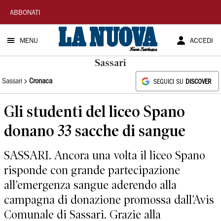
La
ABBONATI
Nuova
MENU
ACCEDI
Sardegna
Sassari
Sassari
Cronaca
SEGUICI SU
DISCOVER
Gli studenti del liceo Spano
donano 33 sacche di sangue
SASSARI. Ancora una volta il liceo Spano
risponde con grande partecipazione
all’emergenza sangue aderendo alla
campagna di donazione promossa dall’Avis
Comunale di Sassari. Grazie alla