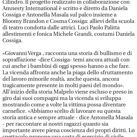
Cilindro. Il progetto realizzato in collaborazione con
Amnesty International è scritto e diretto da Daniela
Cossiga e Antonella Masala sul palco insieme a
Bloomy Brandon e Cosma Cossiga: allievi della scuola
di teatro condotta dalle attrici. Luci Paolo Palitta
allestimenti e fonica Michele Grandi, costumi Daniela
Cossiga.
«Giovanni Verga , racconta una storia di bullismo e di
sopraffazione -dice Cossiga- temi ancora attuali con
cui anche i bambini di oggi spesso hanno a che fare.
La vicenda affronta anche la piaga dello sfruttamento
del lavoro minorile realtà, anche questa, ancora
tragicamente presente in molti paesi del mondo».
All'inizio della storia Malpelo viene escluso e preso in
giro dai suoi compagni ma la vicenda si sviluppa
mostrando come a volte la vittima possa diventare
carnefice. «Abbiamo scelto di lavorare su questa
storia antica e sempre attuale - dice Antonella Masala
- per raccontare ai nostri ragazzi quanto sia
importante avere piena coscienza dei propri diritti. Lo
spettacolo propone una sorta di esercizio di civile