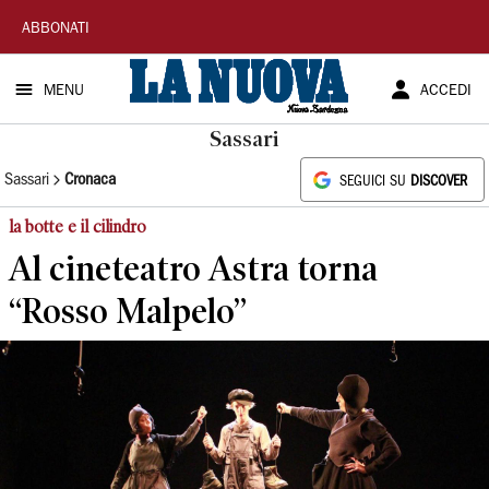
La
ABBONATI
Nuova
MENU
ACCEDI
Sardegna
Sassari
Sassari
Cronaca
SEGUICI SU
DISCOVER
la botte e il cilindro
Al cineteatro Astra torna
“Rosso Malpelo”