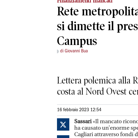
Finanziamenti mancati
Rete metropolita
si dimette il pr
Campus
di Giovanni Bua
Lettera polemica alla 
costa al Nord Ovest cen
16 febbraio 2023 12:54
Sassari
«Il mancato ricono
ha causato un’enorme sper
Cagliari attraverso fondi 