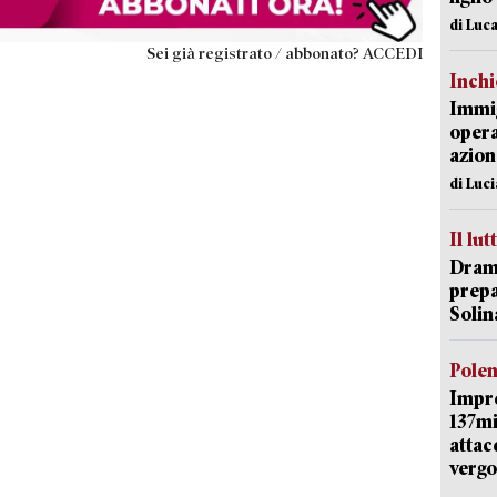
di Luca
Sei già registrato / abbonato? ACCEDI
Inch
Immig
opera
azion
di Luc
Il lut
Dramm
prepa
Solin
Pole
Impr
137mi
attac
vergo