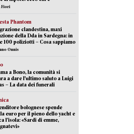
 Fiori
iesta Phantom
razione clandestina, maxi
zione della Dda in Sardegna: in
e 100 poliziotti – Cosa sappiamo
iano Onnis
to
a a Bono, la comunità si
ra a dare l'ultimo saluto a Luigi
as – La data dei funerali
mica
enditore bolognese spende
la euro per il pieno dello yacht e
ca l’isola: «Sardi di emme,
gnatevi»