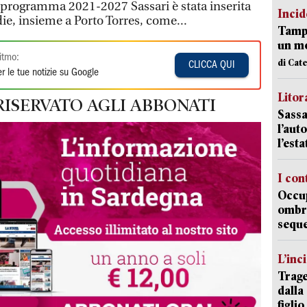
l programma 2021-2027 Sassari è stata inserita
Incid
die, insieme a Porto Torres, come...
Tampo
un mo
itmo:
di Cat
CLICCA QUI
r le tue notizie su Google
Litora
RISERVATO AGLI ABBONATI
Sassa
l’auto
l’est
I con
Occup
ombrel
sequ
L’inc
Trage
dalla
figlio