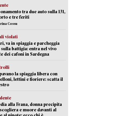
ente
namento tra due auto sulla 131,
rto e tre feriti
erina Cossu
li violati
ri, va in spiaggia e parcheggia
 sulla battigia: entra nel vivo
ate dei cafoni in Sardegna
trolli
avano la spiaggia libera con
loni, lettini e fioriere: scatta il
estro
idente
dia alla Frana, donna precipita
 scogliera e muore davanti al
 e al nipote: ecco chi è