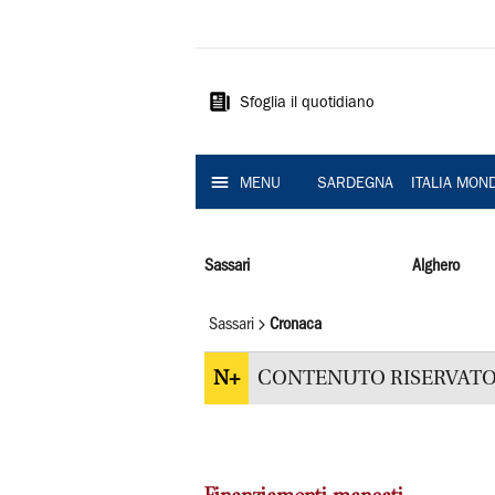
La
Nuova
Sardegna
Sfoglia il quotidiano
MENU
SARDEGNA
ITALIA MON
Sassari
Alghero
Sassari
Cronaca
N+
CONTENUTO RISERVATO