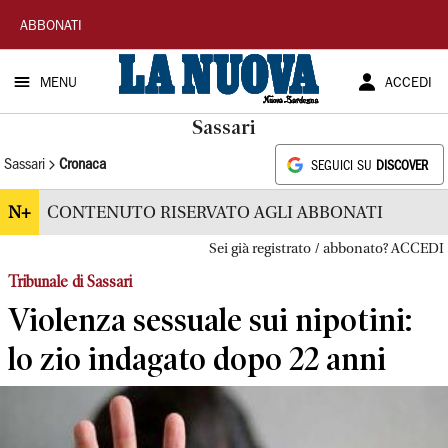
La
ABBONATI
Nuova
MENU
ACCEDI
Sardegna
Sassari
Sassari
Cronaca
SEGUICI SU
DISCOVER
N+
CONTENUTO RISERVATO AGLI ABBONATI
Sei già registrato / abbonato? ACCEDI
Tribunale di Sassari
Violenza sessuale sui nipotini:
lo zio indagato dopo 22 anni