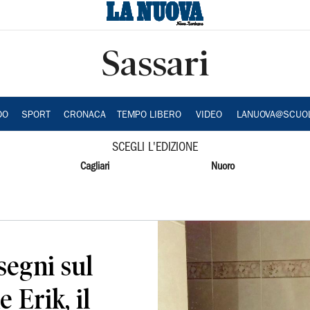
Sassari
DO
SPORT
CRONACA
TEMPO LIBERO
VIDEO
LANUOVA@SCUO
SCEGLI L'EDIZIONE
Cagliari
Nuoro
 segni sul
 Erik, il