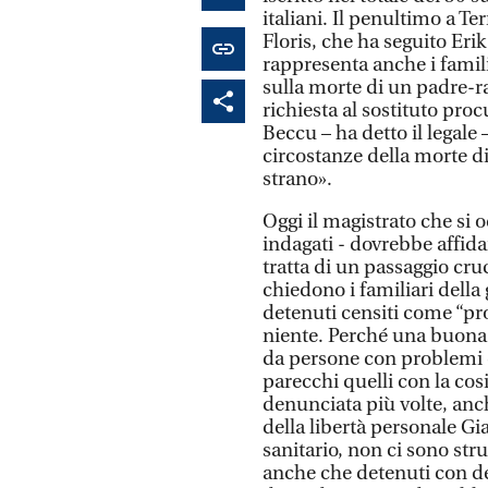
italiani. Il penultimo a T
Floris, che ha seguito Eri
rappresenta anche i famil
sulla morte di un padre-rag
richiesta al sostituto pro
Beccu – ha detto il legale 
circostanze della morte di
strano».
Oggi il magistrato che si
indagati - dovrebbe affida
tratta di un passaggio cru
chiedono i familiari della
detenuti censiti come “pro
niente. Perché una buona 
da persone con problemi d
parecchi quelli con la cos
denunciata più volte, anch
della libertà personale G
sanitario, non ci sono str
anche che detenuti con de