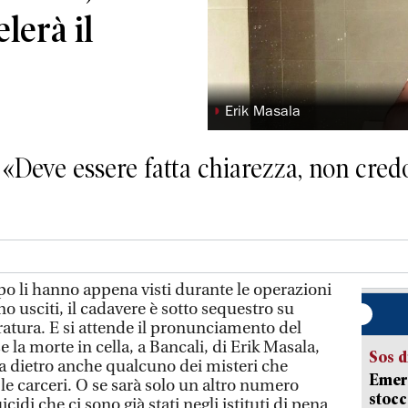
lerà il
◗
Erik Masala
: «Deve essere fatta chiarezza, non credo 
po li hanno appena visti durante le operazioni
o usciti, il cadavere è sotto sequestro su
ratura. E si attende il pronunciamento del
 la morte in cella, a Bancali, di Erik Masala,
Sos d
ta dietro anche qualcuno dei misteri che
Emerg
le carceri. O se sarà solo un altro numero
stocc
uicidi che ci sono già stati negli istituti di pena