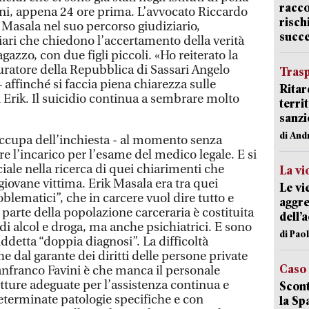
racco
erni, appena 24 ore prima. L’avvocato Riccardo
risch
k Masala nel suo percorso giudiziario,
succ
iari che chiedono l’accertamento della verità
azzo, con due figli piccoli. «Ho reiterato la
curatore della Repubblica di Sassari Angelo
Trasp
– affinché si faccia piena chiarezza sulle
Ritar
 Erik. Il suicidio continua a sembrare molto
terri
sanzi
di And
 occupa dell’inchiesta - al momento senza
re l’incarico per l’esame del medico legale. E si
ciale nella ricerca di quei chiarimenti che
La vi
 giovane vittima. Erik Masala era tra quei
Le vi
blematici”, che in carcere vuol dire tutto e
aggre
parte della popolazione carceraria è costituita
dell’
i alcol e droga, ma anche psichiatrici. E sono
di Pao
iddetta “doppia diagnosi”. La difficoltà
e dal garante dei diritti delle persone private
Caso
ianfranco Favini è che manca il personale
utture adeguate per l’assistenza continua e
Scont
terminate patologie specifiche e con
la Sp