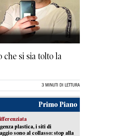
che si sia tolto la
3 MINUTI DI LETTURA
Primo Piano
ifferenziata
enza plastica, i siti di
aggio sono al collasso: stop alla