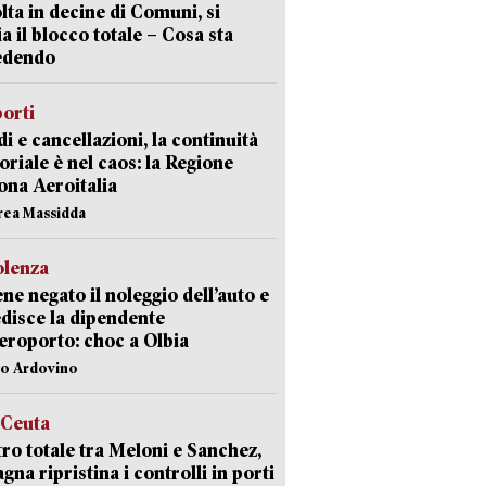
lta in decine di Comuni, si
ia il blocco totale – Cosa sta
edendo
orti
di e cancellazioni, la continuità
toriale è nel caos: la Regione
ona Aeroitalia
rea Massidda
olenza
ene negato il noleggio dell’auto e
disce la dipendente
aeroporto: choc a Olbia
lo Ardovino
 Ceuta
ro totale tra Meloni e Sanchez,
agna ripristina i controlli in porti