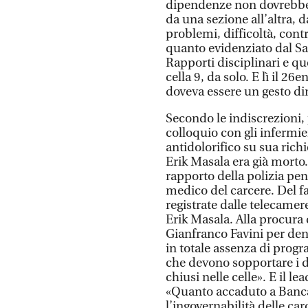
dipendenze non dovrebbero
da una sezione all’altra, d
problemi, difficoltà, cont
quanto evidenziato dal Sap
Rapporti disciplinari e que
cella 9, da solo. E lì il 2
doveva essere un gesto dim
Secondo le indiscrezioni,
colloquio con gli infermi
antidolorifico su sua richi
Erik Masala era già morto. 
rapporto della polizia pe
medico del carcere. Del f
registrate dalle telecamere
Erik Masala. Alla procura d
Gianfranco Favini per den
in totale assenza di progr
che devono sopportare i d
chiusi nelle celle». E il 
«Quanto accaduto a Bancal
l’ingovernabilità delle carc