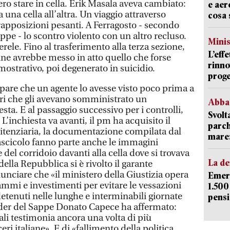
 stare in cella. Erik Masala aveva cambiato:
e aer
a una cella all’altra. Un viaggio attraverso
cosa 
rapposizioni pesanti. A Ferragosto - secondo
pe - lo scontro violento con un altro recluso.
Mini
rele. Fino al trasferimento alla terza sezione,
L’eff
6enne avrebbe messo in atto quello che forse
rinno
ostrativo, poi degenerato in suicidio.
proge
 pare che un agente lo avesse visto poco prima a
eri che gli avevano somministrato un
Abba
esta. E al passaggio successivo per i controlli,
Svolt
L’inchiesta va avanti, il pm ha acquisito il
parch
nitenziaria, la documentazione compilata dal
mare: 
ascicolo fanno parte anche le immagini
 del corridoio davanti alla cella dove si trovava
La d
ella Repubblica si è rivolto il garante
unciare che «il ministero della Giustizia opera
Emerg
ammi e investimenti per evitare le vessazioni
1.500
etenuti nelle lunghe e interminabili giornate
pensi
leader del Sappe Donato Capece ha affermato:
i testimonia ancora una volta di più
eri italiane». E di «fallimento della politica